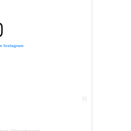
on Instagram
vNews (@saamtvnews)