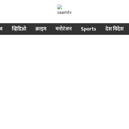
ीज
व्हिडिओ
क्राइम
मनोरंजन
Sports
देश विदेश