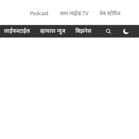
Podcast
साम लाईव्ह TV
वेब स्टोरीज
लाईफस्टाईल
व्हायरल न्यूज
बिझनेस