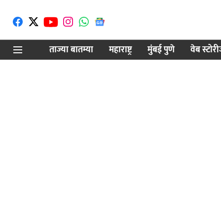
ताज्या बातम्या
महाराष्ट्र
मुंबई पुणे
वेब स्टोर