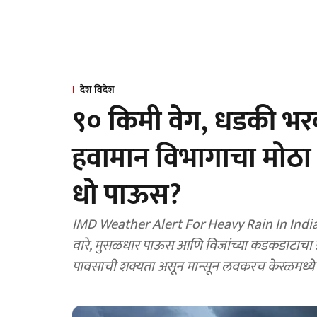
देश विदेश
९० किमी वेग, धडकी भ
हवामान विभागाचा मोठा
धो पाऊस?
IMD Weather Alert For Heavy Rain In India 
वारे, मुसळधार पाऊस आणि विजांच्या कडकडाटाचा इशार
पावसाची शक्यता असून मान्सून लवकरच केरळमध्ये