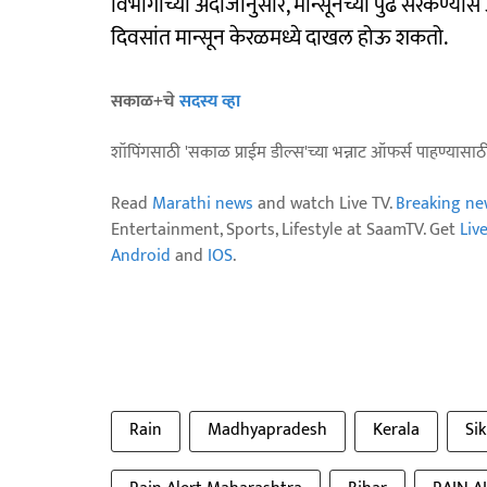
विभागाच्या अंदाजानुसार, मान्सूनच्या पुढे सरकण्य
दिवसांत मान्सून केरळमध्ये दाखल होऊ शकतो.
सकाळ+चे
सदस्य व्हा
शॉपिंगसाठी 'सकाळ प्राईम डील्स'च्या भन्नाट ऑफर्स पाहण्यासा
Read
Marathi news
and watch Live TV.
Breaking ne
Entertainment, Sports, Lifestyle at SaamTV. Get
Liv
Android
and
IOS
.
Rain
Madhyapradesh
Kerala
Si