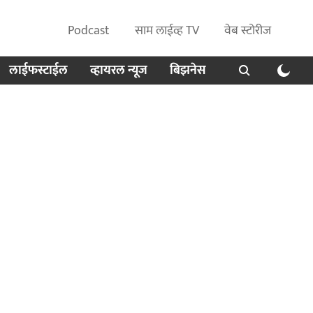
Podcast
साम लाईव्ह TV
वेब स्टोरीज
लाईफस्टाईल
व्हायरल न्यूज
बिझनेस