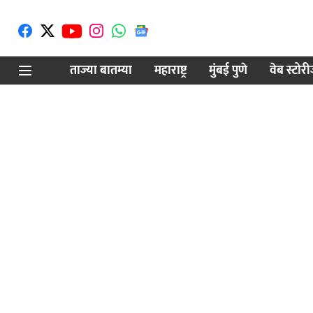
ताज्या बातम्या
महाराष्ट्र
मुंबई पुणे
वेब स्टोर