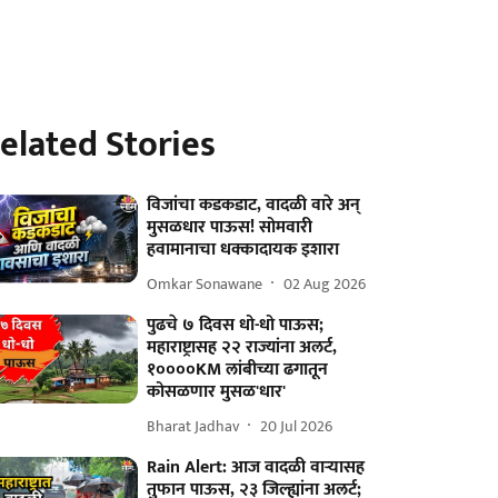
elated Stories
विजांचा कडकडाट, वादळी वारे अन्
मुसळधार पाऊस! सोमवारी
हवामानाचा धक्कादायक इशारा
Omkar Sonawane
02 Aug 2026
पुढचे ७ दिवस धो-धो पाऊस;
महाराष्ट्रासह २२ राज्यांना अलर्ट,
१००००KM लांबीच्या ढगातून
कोसळणार मुसळ'धार'
Bharat Jadhav
20 Jul 2026
Rain Alert: आज वादळी वाऱ्यासह
तुफान पाऊस, २३ जिल्ह्यांना अलर्ट;