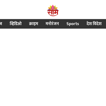
ीज
व्हिडिओ
क्राइम
मनोरंजन
Sports
देश विदेश