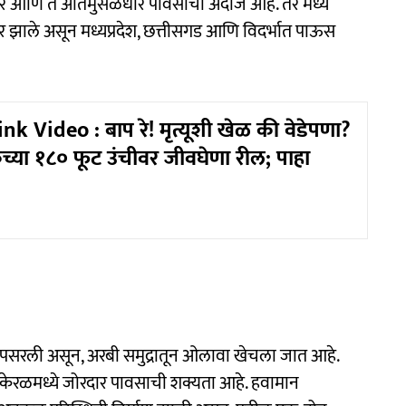
ळधार आणि ते अतिमुसळधार पावसाचा अंदाज आहे. तर मध्य
यार झाले असून मध्यप्रदेश, छत्तीसगड आणि विदर्भात पाऊस
k Video : बाप रे! मृत्यूशी खेळ की वेडेपणा?
च्या १८० फूट उंचीवर जीवघेणा रील; पाहा
रेषा पसरली असून, अरबी समुद्रातून ओलावा खेचला जात आहे.
श आणि केरळमध्ये जोरदार पावसाची शक्यता आहे. हवामान