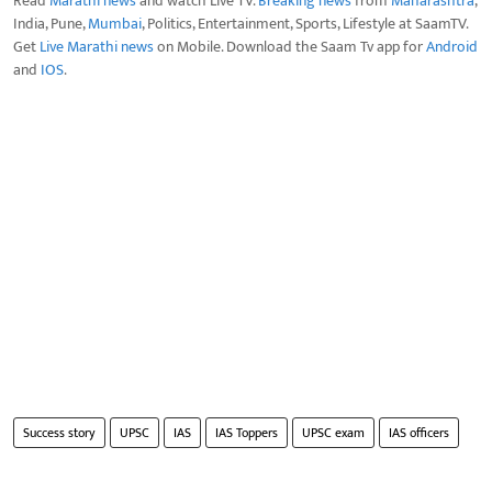
Read
Marathi news
and watch Live TV.
Breaking news
from
Maharashtra
,
India, Pune,
Mumbai
, Politics, Entertainment, Sports, Lifestyle at SaamTV.
Get
Live Marathi news
on Mobile. Download the Saam Tv app for
Android
and
IOS
.
Success story
UPSC
IAS
IAS Toppers
UPSC exam
IAS officers