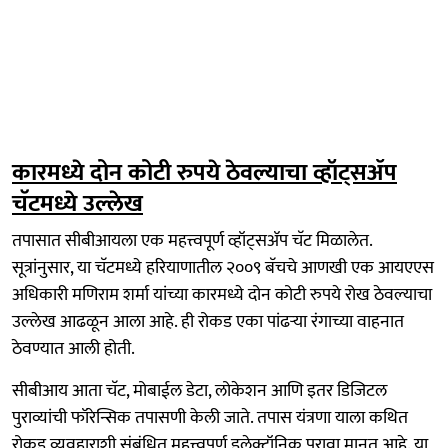
कारमध्ये दोन कोटी रुपये ठेवल्याचा व्हॉट्सॲप
चॅटमध्ये उल्लेख
तपासात सीबीआयला एक महत्त्वपूर्ण व्हॉट्सॲप चॅट मिळालेत.
सूत्रांनुसार, या चॅटमध्ये हरियाणातील २००९ बॅचचे आणखी एक आयएएस
अधिकारी मणिराम शर्मा यांच्या कारमध्ये दोन कोटी रुपये रोख ठेवल्याचा
उल्लेख आढळून आला आहे. ही रोकड एका पांढऱ्या रंगाच्या वाहनात
ठेवण्यात आली होती.
सीबीआय आता चॅट, मोबाईल डेटा, लोकेशन आणि इतर डिजिटल
पुराव्यांची फॉरेन्सिक तपासणी केली जाते. तपास यंत्रणा याला कथित
रोकड व्यवहाराशी संबंधित महत्त्वपूर्ण इलेक्ट्रॉनिक पुरावा मानत आहे. या