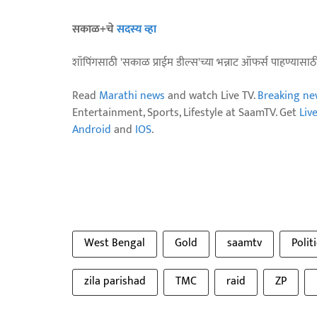
सकाळ+चे
सदस्य व्हा
शॉपिंगसाठी 'सकाळ प्राईम डील्स'च्या भन्नाट ऑफर्स पाहण्यासा
Read
Marathi news
and watch Live TV.
Breaking ne
Entertainment, Sports, Lifestyle at SaamTV. Get
Liv
Android
and
IOS
.
West Bengal
Gold
saamtv
Polit
zila parishad
TMC
raid
ZP