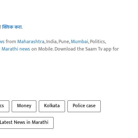
ठी
क्लिक करा
.
ws
from
Maharashtra
, India, Pune,
Mumbai
, Politics,
e Marathi news
on Mobile. Download the Saam Tv app for
ics
Money
Kolkata
Police case
Latest News in Marathi