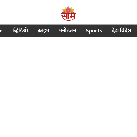
ीज
व्हिडिओ
क्राइम
मनोरंजन
Sports
देश विदेश