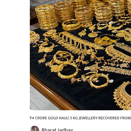
₹4 CRORE GOLD HAUL! 3 KG JEWELLERY RECOVERED FROM
Bharat Jadhav