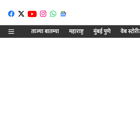
ताज्या बातम्या
महाराष्ट्र
मुंबई पुणे
वेब स्टोर