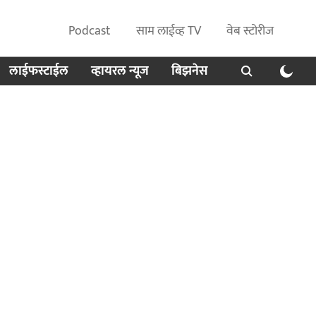
Podcast
साम लाईव्ह TV
वेब स्टोरीज
लाईफस्टाईल
व्हायरल न्यूज
बिझनेस