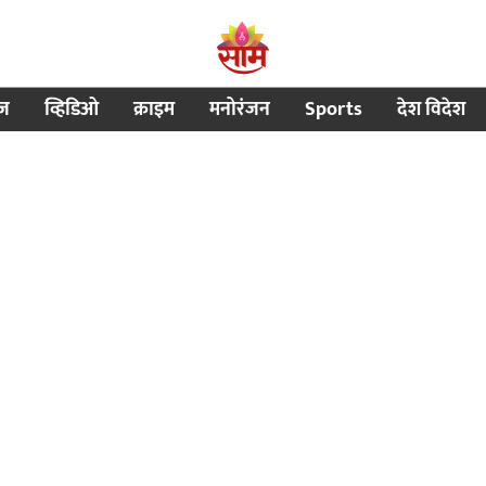
ीज
व्हिडिओ
क्राइम
मनोरंजन
Sports
देश विदेश