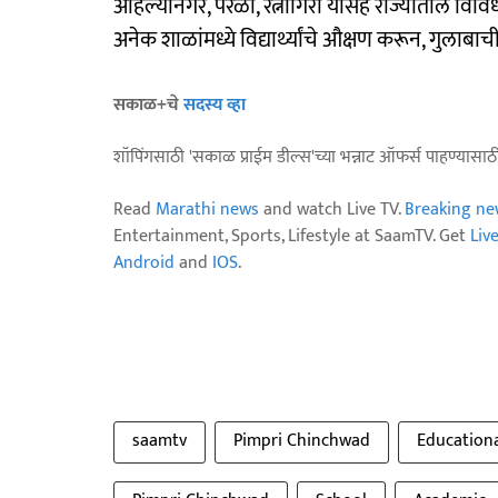
अहिल्यानगर, परळी, रत्नागिरी यांसह राज्यातील विविध भ
अनेक शाळांमध्ये विद्यार्थ्यांचे औक्षण करून, गुलाबाची
सकाळ+चे
सदस्य व्हा
शॉपिंगसाठी 'सकाळ प्राईम डील्स'च्या भन्नाट ऑफर्स पाहण्यासा
Read
Marathi news
and watch Live TV.
Breaking ne
Entertainment, Sports, Lifestyle at SaamTV. Get
Liv
Android
and
IOS
.
saamtv
Pimpri Chinchwad
Education