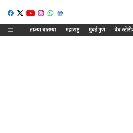
ताज्या बातम्या
महाराष्ट्र
मुंबई पुणे
वेब स्टोर