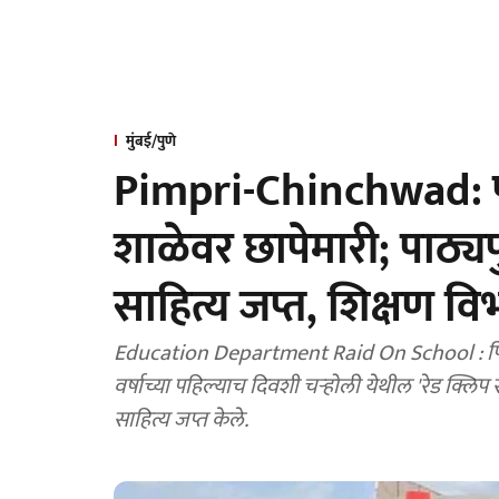
मुंबई/पुणे
Pimpri-Chinchwad: प
शाळेवर छापेमारी; पाठ्
साहित्य जप्त, शिक्षण व
Education Department Raid On School : पिंपरी-चिंचवड महानगरपालिकेच्या शिक्षण विभागाने शैक्षणिक
वर्षाच्या पहिल्याच दिवशी चऱ्होली येथील 'रेड क्ल
साहित्य जप्त केले.