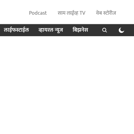
Podcast
साम लाईव्ह TV
वेब स्टोरीज
लाईफस्टाईल
व्हायरल न्यूज
बिझनेस