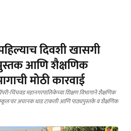
हिल्याच दिवशी खासगी
यपुस्तक आणि शैक्षणिक
िभागाची मोठी कारवाई
िप स्कूल'वर अचानक धाड टाकली आणि पाठ्यपुस्तके व शैक्षणिक