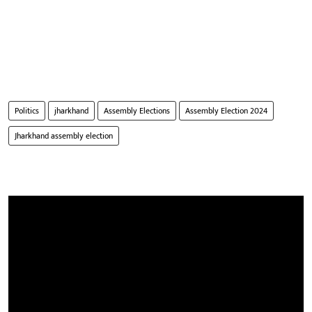
Politics
jharkhand
Assembly Elections
Assembly Election 2024
Jharkhand assembly election