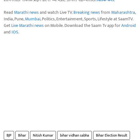
Read
Marathi news
and watch Live TV.
Breaking news
from
Maharashtra
,
India, Pune,
Mumbai
, Politics, Entertainment, Sports, Lifestyle at SaamTV.
Get
Live Marathi news
on Mobile. Download the Saam Tv app for
Android
and
IOS
.
BJP
Bihar
Nitish Kumar
bihar vidhan sabha
Bihar Election Result