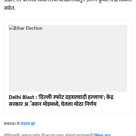
आहेत. तर बरुराज विधानसभा मतदारसंघातून अरुण कुमार सिंह जिंकले
आहेत.
Delhi Blast : 'दिल्ली स्फोट दहशतवादी हल्लाच'; केंद्र
सरकार अॅक्शन मोडमध्ये, घेतला मोठा निर्णय
सकाळ+चे
सदस्य व्हा
शॉपिंगसाठी 'सकाळ प्राईम डील्स'च्या भन्नाट ऑफर्स पाहण्यासाठी
क्लिक करा
.