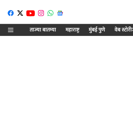
ताज्या बातम्या
महाराष्ट्र
मुंबई पुणे
वेब स्टोर