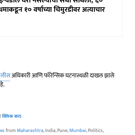
ई-वडील घरी नसल्याची संधी साधली, ६०
राधमाकडून १० वर्षाच्या चिमुरडीवर अत्याचार
ोलीस
अधिकारी आणि फॉरेन्सिक घटनास्थळी दाखल झाले
हे.
ठी
क्लिक करा
.
ws
from
Maharashtra
, India, Pune,
Mumbai
, Politics,