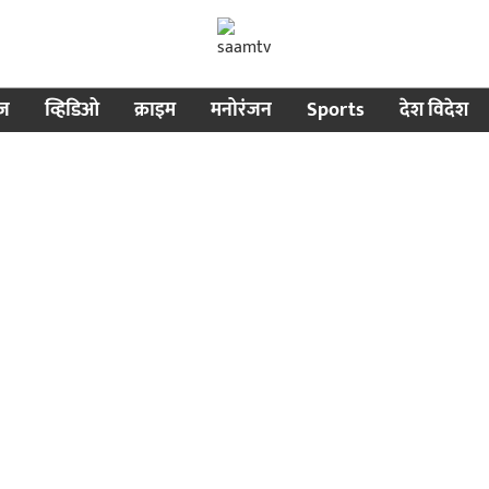
ीज
व्हिडिओ
क्राइम
मनोरंजन
Sports
देश विदेश