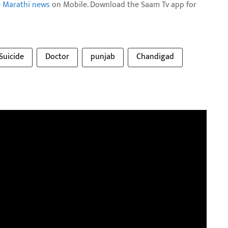
e Marathi news
on Mobile. Download the Saam Tv app for
Suicide
Doctor
punjab
Chandigad