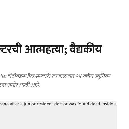
टरची आत्महत्या; वैद्यकीय
: चंदीगडमधील सरकारी रुग्णालयात २४ वर्षीय ज्युनियर
 घटना समोर आली आहे.