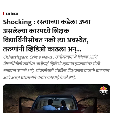
देश विदेश
Shocking : रस्त्याच्या कडेला उभ्या
असलेल्या कारमध्ये शिक्षक
विद्यार्थिनीसोबत नको त्या अवस्थेत,
तरुणांनी व्हिडिओ काढला अन्...
Chhattisgarh Crime News : छत्तीसगडमध्ये शिक्षक आणि
विद्यार्थिनीशी संबंधित आक्षेपार्ह व्हिडिओ व्हायरल झाल्यानंतर मोठी
खळबळ उडाली आहे. चौकशीअंती संबंधित शिक्षकाला बडतर्फ करण्यात
आले असून प्रशासनाने कठोर कारवाई केली आहे.