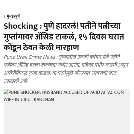
मुंबई/पुणे
Shocking : पुणे हादरलं! पतीने पत्नीच्या
गुप्तांगावर ॲसिड टाकलं, १५ दिवस घरात
कोंडून ठेवत केली मारहाण
Pune Urali Crime News : पुण्यातील उरुळी कांचन येथे पतीने
पत्नीवर ॲसिड हल्ला केल्याचा गंभीर आरोप. महिला गंभीर जखमी असून
आरोपीविरुद्ध गुन्हा दाखल. या घटनेमुळे परिसरात संतापाची लाट
उसळली आहे.