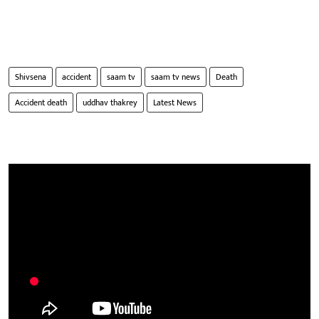
Shivsena
accident
saam tv
saam tv news
Death
Accident death
uddhav thakrey
Latest News