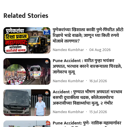
Related Stories
पुणेकरांच्या खिशाला कात्री! पुणे-पिंपरीत ऑटो
रिक्षाचे भाडे वाढले; जाणून घ्या किती रुपये
मोजावे लागणार?
Namdeo Kumbhar
04 Aug 2026
Pune Accident : वारीत पुन्हा भयंकर
अपघात, भरधाव कारने वारकऱ्याला चिरडले,
जागेवरच मृत्यू
Namdeo Kumbhar
16 Jul 2026
Accident : पुण्यात भीषण अपघात! भरधाव
बसची दुचाकीला धडक, कॉलेजसमोरच
अकरावीच्या विद्यार्थ्याचा मृत्यू, २ गंभीर
Namdeo Kumbhar
15 Jul 2026
Pune Accident: पुणे- नाशिक महामार्गावर