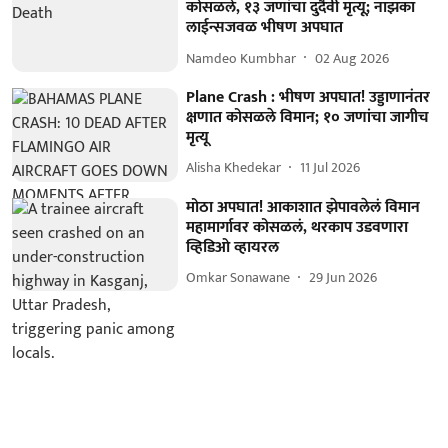
कोसळले, १३ जणांचा दुर्दैवी मृत्यू; नाझका
लाईन्सजवळ भीषण अपघात
Namdeo Kumbhar
02 Aug 2026
Plane Crash : भीषण अपघात! उड्डाणानंतर
क्षणात कोसळले विमान; १० जणांचा जागीच
मृत्यू
Alisha Khedekar
11 Jul 2026
मोठा अपघात! आकाशात झेपावलेलं विमान
महामार्गावर कोसळलं, थरकाप उडवणारा
व्हिडिओ व्हायरल
Omkar Sonawane
29 Jun 2026