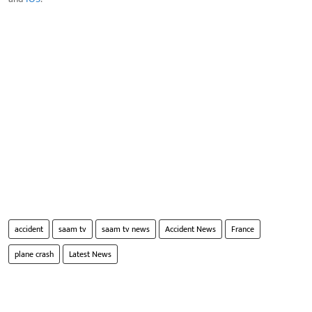
accident
saam tv
saam tv news
Accident News
France
plane crash
Latest News