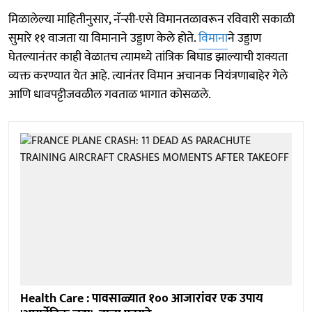
मिळालेल्या माहितीनुसार, नॅन्सी-एसे विमानतळावरून रविवारी सकाळी
सुमारे ११ वाजता या विमानाने उड्डाण केले होते.
विमाना
ने उड्डाण
घेतल्यानंतर काही वेळातच त्यामध्ये तांत्रिक बिघाड झाल्याची शक्यता
व्यक्त करण्यात येत आहे. त्यानंतर विमान अचानक नियंत्रणाबाहेर गेले
आणि धावपट्टीजवळील गवताळ भागात कोसळले.
Health Care : पावसाळ्यात १०० आजारांवर एक उपाय