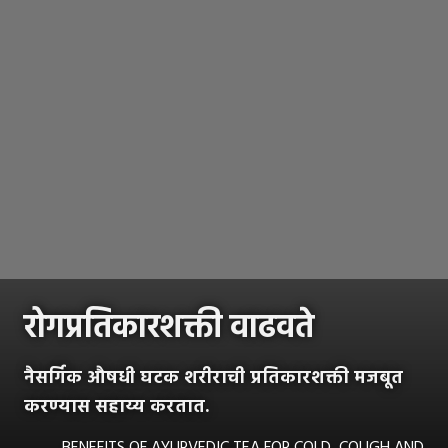
रोगप्रतिकारशक्ती वाढवते
नैसर्गिक औषधी घटक शरीराची प्रतिकारशक्ती मजबूत
करण्यास सहाय्य करतात.
BENEFITS OF AYURVEDIC TEA FOR COLD, COUGH AND