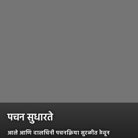
पचन सुधारते
आले आणि दालचिनी पचनक्रिया सुरळीत ठेवून