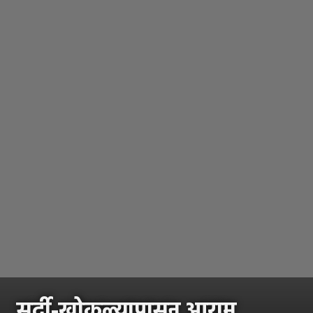
सर्दी-खोकल्यापासून आराम