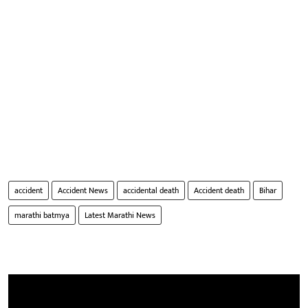
accident
Accident News
accidental death
Accident death
Bihar
marathi batmya
Latest Marathi News