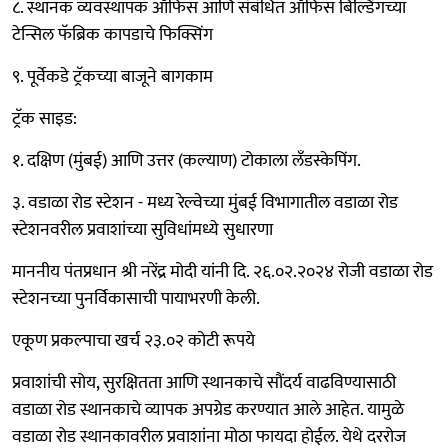
८. स्थानक व्यवस्थापक ऑफिस आणि संबंधित ऑफिस बिल्डिंगच्या
टेन्सिल फॅब्रिक कापडाचे फिक्सिंग
९. पूर्वेकडे ट्रॅकच्या बाजूने बागकाम
ट्रॅक साइड:
१. दक्षिण (मुंबई) आणि उत्तर (कल्याण) टोकाला लँडस्केपिंग.
३. वडाळा रोड स्टेशन - मध्य रेल्वेच्या मुंबई विभागातील वडाळा रोड
स्टेशनवरील प्रवाशांच्या सुविधांमध्ये सुधारणा
माननीय पंतप्रधान श्री नरेंद्र मोदी यांनी दि. २६.०२.२०२४ रोजी वडाळा रोड
स्टेशनच्या पुनर्विकासाची पायाभरणी केली.
एकूण प्रकल्पाचा खर्च २३.०२ कोटी रूपये
प्रवाशांची सोय, सुरक्षितता आणि स्थानकाचे सौंदर्य वाढविण्यासाठी
वडाळा रोड स्थानकाचे व्यापक अपग्रेड करण्यात आले आहेत. यामुळे
वडाळा रोड स्थानकावरील प्रवाशांना मोठा फायदा होईल. येथे दररोज