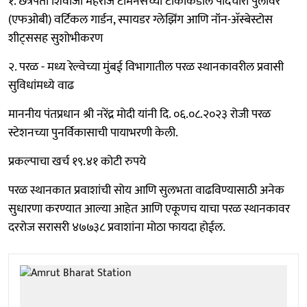
१. छत्रपती शिवाजी महराज टर्मिनसच्या टोकाकडील पादचारी पुलावर
(एफओबी) वर्टिकल गार्डन, स्पायडर ग्लेझिंग आणि नॉन-अ‍ॅस्बेस्टोस
शीट्ससह सुशोभीकरण
२. परळ - मध्य रेल्वेच्या मुंबई विभागातील परळ स्थानकावरील प्रवासी
सुविधांमध्ये वाढ
माननीय पंतप्रधान श्री नरेंद्र मोदी यांनी दि. ०६.०८.२०२३ रोजी परळ
स्टेशनच्या पुनर्विकासाची पायाभरणी केली.
प्रकल्पाचा खर्च १९.४१ कोटी रुपये
परळ स्थानकात प्रवाशांची सोय आणि सुलभता वाढविण्यासाठी अनेक
सुधारणा करण्यात आल्या आहेत आणि एकूणच याचा परळ स्थानकावर
दररोज सरासरी ४७७३८ प्रवाशांना मोठा फायदा होईल.