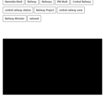
Narendra Modi
Railway
Railways
PM Modi
Central Railway
central railway station
Railway Project
central railway zone
Railway Minister
national