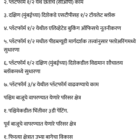
२. प्लॅटफॉर्म १/२ येथे छताचे (सीओपी) काम
३. दक्षिण (मुंबईच्या) दिशेकडे एसटीपीसह १/२ टॉयलेट ब्लॉक
४. प्लॅटफॉर्म १/२ येथील एलिव्हेटेड बुकिंग ऑफिसचे नूतनीकरण
५. प्लॅटफॉर्म १/२ मधील पीडब्ल्यूडी मार्गदर्शक तत्त्वांनुसार फ्लोअरिंगमध्ये
सुधारणा
६. प्लॅटफॉर्म १/२ दक्षिण (मुंबईच्या) दिशेकडील विद्यमान शौचालय
ब्लॉकमध्ये सुधारणा
७. प्लॅटफॉर्म ३/४ येथील प्लॅटफॉर्म वाढवण्याचे काम
पश्चिम बाजूचे वापरण्यात येणारे परिसर क्षेत्र
१. पश्चिमेकडील भिंतीवर ३डी पेंटिंग.
पूर्व बाजूचे वापरण्यात येणारे परिसर क्षेत्र
१. फिरत्या क्षेत्रात उभ्या बागेचा विकास