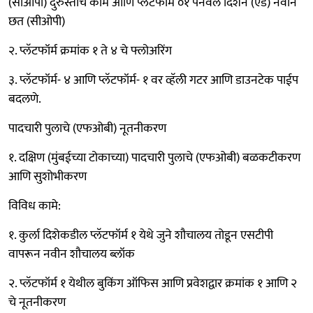
(सीओपी) दुरुस्तीचे काम आणि प्लॅटफॉर्म ०१ पनवेल दिशेने (एंड) नवीन
छत (सीओपी)
२. प्लॅटफॉर्म क्रमांक १ ते ४ चे फ्लोअरिंग
३. प्लॅटफॉर्म- ४ आणि प्लॅटफॉर्म- १ वर व्हॅली गटर आणि डाउनटेक पाईप
बदलणे.
पादचारी पुलाचे (एफओबी) नूतनीकरण
१. दक्षिण (मुंबईच्या टोकाच्या) पादचारी पुलाचे (एफओबी) बळकटीकरण
आणि सुशोभीकरण
विविध कामे:
१. कुर्ला दिशेकडील प्लॅटफॉर्म १ येथे जुने शौचालय तोडून एसटीपी
वापरून नवीन शौचालय ब्लॉक
२. प्लॅटफॉर्म १ येथील बुकिंग ऑफिस आणि प्रवेशद्वार क्रमांक १ आणि २
चे नूतनीकरण