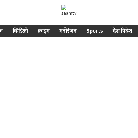
ीज
व्हिडिओ
क्राइम
मनोरंजन
Sports
देश विदेश