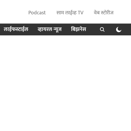
Podcast
साम लाईव्ह TV
वेब स्टोरीज
लाईफस्टाईल
व्हायरल न्यूज
बिझनेस