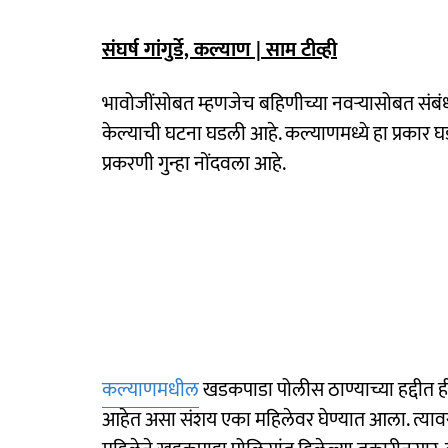
संघर्ष गांगुर्डे, कल्याण | साम टीव्ही
भावोजींसोबत म्हणजेच बहिणीच्या नवऱ्यासोबत संबं
केल्याची घटना घडली आहे. कल्याणमध्ये हा प्रकार 
प्रकरणी गुन्हा नोंदवला आहे.
कल्याणमधील
खडकपाडा पोलीस ठाण्याच्या हद्दीत 
आहेत असा संशय एका महिलेवर घेण्यात आला. त्या