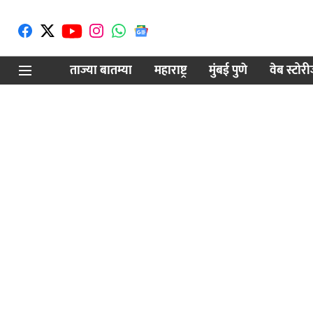
ताज्या बातम्या
महाराष्ट्र
मुंबई पुणे
वेब स्टोर