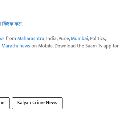
ठी
क्लिक करा
.
ws
from
Maharashtra
, India, Pune,
Mumbai
, Politics,
e Marathi news
on Mobile. Download the Saam Tv app for
me
Kalyan Crime News