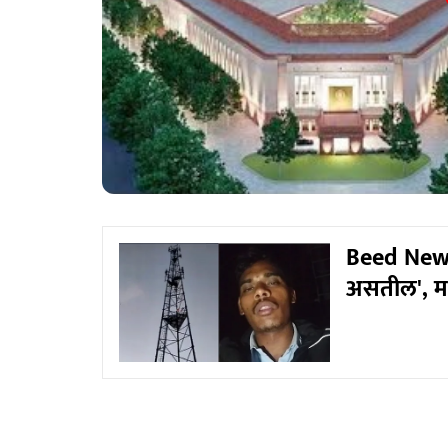
Beed News: 
असतील', म