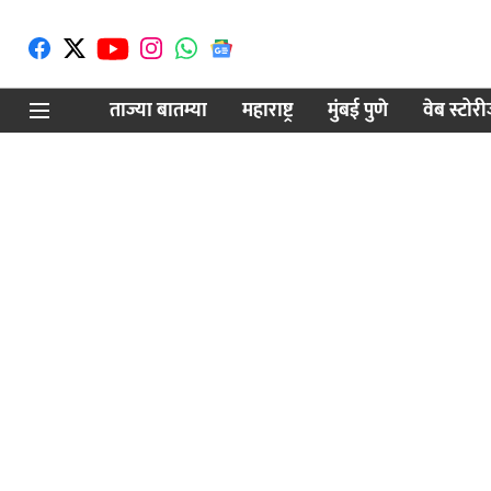
ताज्या बातम्या
महाराष्ट्र
मुंबई पुणे
वेब स्टोर