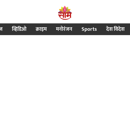
ीज
व्हिडिओ
क्राइम
मनोरंजन
Sports
देश विदेश