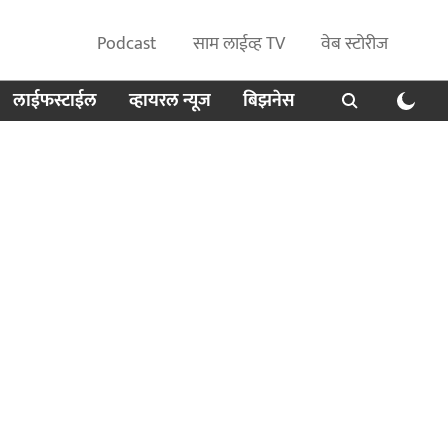
Podcast
साम लाईव्ह TV
वेब स्टोरीज
लाईफस्टाईल
व्हायरल न्यूज
बिझनेस