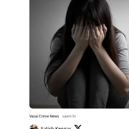
Vasai Crime News
saam tv