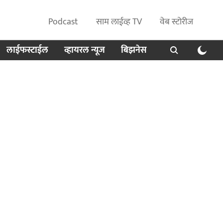
Podcast
साम लाईव्ह TV
वेब स्टोरीज
लाईफस्टाईल
व्हायरल न्यूज
बिझनेस