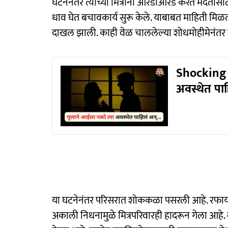
घटनेनंतर त्याच्या मित्रांनी आरडाओरड करत मदतीसा
धाव घेत बचावकार्य सुरू केले. याबाबत माहिती म
दाखल झाली. काही वेळ चाललेल्या शोधमोहीमेनंतर 
Shocking :
अवस्थेत पा
या घटनेनंतर परिसरात शोककळा पसरली आहे. रफायलच्
अकाली निधनामुळे मित्रपरिवारही हादरून गेला आहे. 