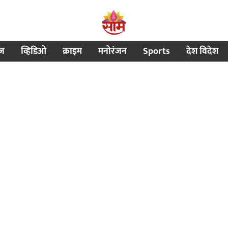
ीज
व्हिडिओ
क्राइम
मनोरंजन
Sports
देश विदेश