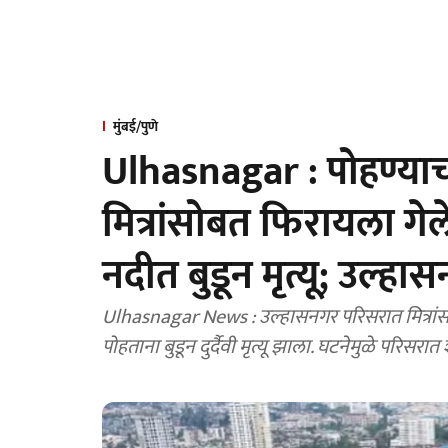
मुंबई/पुणे
Ulhasnagar : पोहण्या
मित्रांसोबत फिरायला गेल
नदीत बुडून मृत्यू; उल्
Ulhasnagar News : उल्हासनगर परिसरात मित्रांस
पोहताना बुडून दुर्दैवी मृत्यू झाला. घटनेमुळे पर