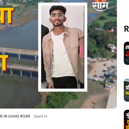
R
S IN ULHAS RIVER
Saam tv