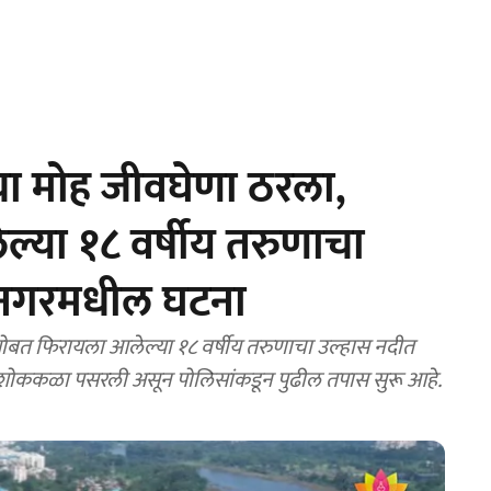
चा मोह जीवघेणा ठरला,
ेल्या १८ वर्षीय तरुणाचा
हासनगरमधील घटना
ोबत फिरायला आलेल्या १८ वर्षीय तरुणाचा उल्हास नदीत
िसरात शोककळा पसरली असून पोलिसांकडून पुढील तपास सुरू आहे.