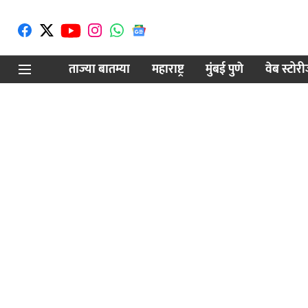
ताज्या बातम्या
महाराष्ट्र
मुंबई पुणे
वेब स्टोर