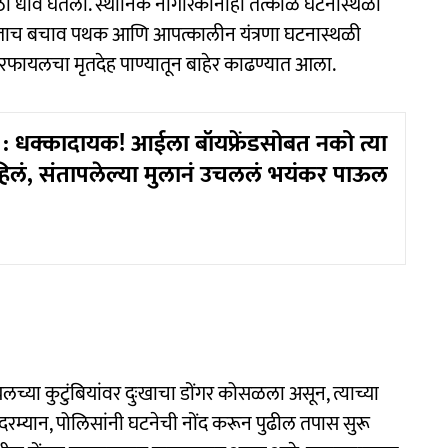
ठी धाव घेतली. स्थानिक नागरिकांनीही तत्काळ घटनास्थळी
िळताच बचाव पथक आणि आपत्कालीन यंत्रणा घटनास्थळी
रफायलचा मृतदेह पाण्यातून बाहेर काढण्यात आला.
 धक्कादायक! आईला बॉयफ्रेंडसोबत नको त्या
हिलं, संतापलेल्या मुलानं उचललं भयंकर पाऊल
या कुटुंबियांवर दुःखाचा डोंगर कोसळला असून, त्याच्या
दरम्यान, पोलिसांनी घटनेची नोंद करून पुढील तपास सुरू