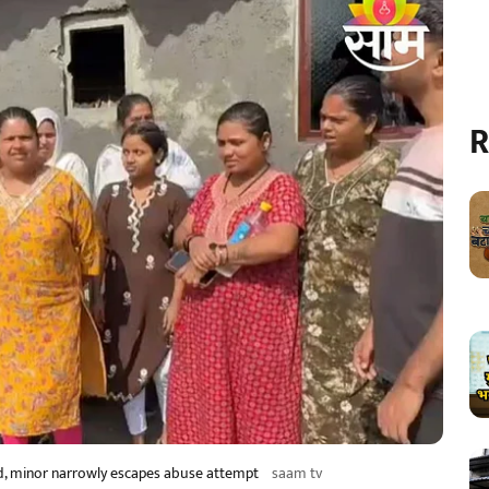
R
d, minor narrowly escapes abuse attempt
saam tv