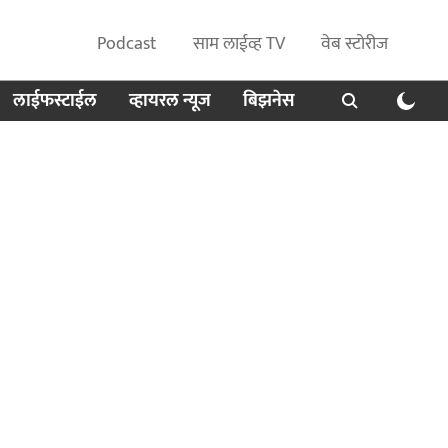
Podcast
साम लाईव्ह TV
वेब स्टोरीज
लाईफस्टाईल
व्हायरल न्यूज
बिझनेस