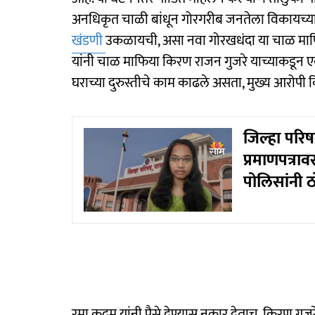
अनधिकृत चाळी बांधून गोरगरीब जनतेला विकायच्या आण
खंडणी
उकळायची, असा नवा गोरखधंदा या चाळ माफिया
यांनी चाळ माफिया किरण राजन गुजरे याच्याकडून एक
घराच्या दुरुस्तीचे काम काढले असता, मुख्य आरोपी कि
जिल्हा परि
प्रमाणपत्र
पोलिसांनी ठ
रमा कदम यांनी पैसे देण्यास नकार देताच, किरण गुजरे