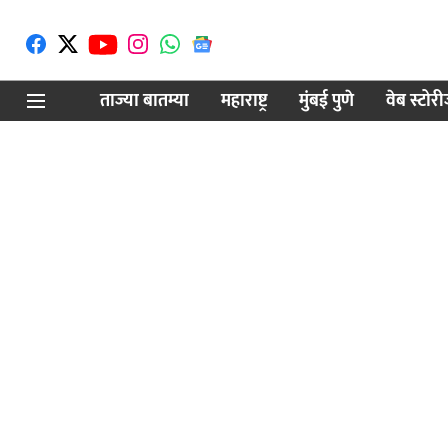
ताज्या बातम्या
महाराष्ट्र
मुंबई पुणे
वेब स्टोर