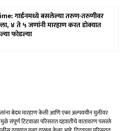
me: गार्डनमध्ये बसलेल्या तरुण-तरुणीवर
्ला, ४ ते ५ जणांनी मारहाण करत डोक्यात
टल्या फोडल्या
हिलांना बेदम मारहाण केली आणि एका अल्पवयीन मुलीवर
नेमुळे संपूर्ण टिटवाळा परिसरात दहशतीचे वातावरण पसरले
पोलीस ठाण्यात गुन्हा दाखल केला आहे. टिटवाळा परिसरात