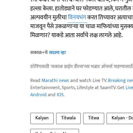
हल्ला केला. हातोड्याने घर फोडण्यात आले, घराती
अल्पवयीन मुलीचा
विनयभंग
करत तिच्यावर अत्याचार
माजवून पैसे उकळणाऱ्या या चाळ माफियांच्या मुस
मिळणार? याकडे आता सर्वांचे लक्ष लागले आहे.
सकाळ+चे
सदस्य व्हा
शॉपिंगसाठी 'सकाळ प्राईम डील्स'च्या भन्नाट ऑफर्स पाहण्यासा
Read
Marathi news
and watch Live TV.
Breaking ne
Entertainment, Sports, Lifestyle at SaamTV. Get
Liv
Android
and
IOS
.
Kalyan
Titwala
Titwa
Kalyan - D