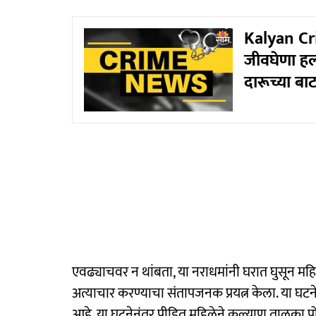
Kalyan Cri
जीवघेणा हल
दारूच्या बा
एवढ्याचवर न थांबता, या नराधमांनी घरात घुसून म
अत्याचार करण्याचा संतापजनक प्रयत्न केला. या घट
आहे. या घटनेनंतर पीडित महिलेने कल्याण तालुका 