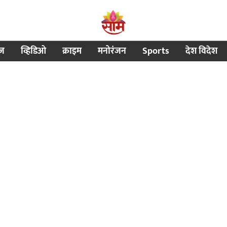
ीज
व्हिडिओ
क्राइम
मनोरंजन
Sports
देश विदेश