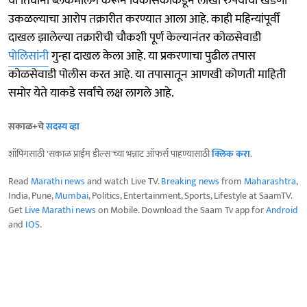
या तिघांनी ब्लॅकमेलिंग करून विकासकाकडून लाखो रुपयांची खंडणी
उकळल्याचा आरोप तक्रारीत करण्यात आला आहे. काही महिन्यांपूर्वी
दाखल झालेल्या तक्रारीची चौकशी पूर्ण केल्यानंतर कोळसेवाडी
पोलिसांनी
गुन्हा दाखल केला आहे. या प्रकरणाचा पुढील तपास
कोळसेवाडी पोलीस करत आहे. या तपासातून आणखी कोणती माहिती
समोर येते याकडे सर्वांचे लक्ष लागले आहे.
सकाळ+चे
सदस्य व्हा
शॉपिंगसाठी 'सकाळ प्राईम डील्स'च्या भन्नाट ऑफर्स पाहण्यासाठी
क्लिक करा
.
Read
Marathi news
and watch Live TV.
Breaking news
from
Maharashtra
,
India, Pune,
Mumbai
, Politics, Entertainment, Sports, Lifestyle at SaamTV.
Get
Live Marathi news
on Mobile. Download the Saam Tv app for
Android
and
IOS
.