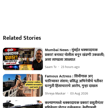
Related Stories
Mumbai News : मुंबईत धक्कादायक
प्रकार! बनावट पोलीस बनून खंडणी उकळली;
असा सापडला जाळ्यात
Saam Tv
23 hours ago
Famous Actress : शिवीगाळ अन्
चारित्र्यावर संशय; प्रसिद्ध अभिनेत्रीचे पतीवर
घरगुती हिंसाचाराचे आरोप, गुन्हा दाखल
Shreya Maskar
03 Aug 2026
कल्याणमध्ये धक्कादायक प्रकार! प्रसूतीनंतर
महिलेच्या पोटात इन्फेक्शन; केडीएमसी