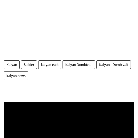
Kalyan
Builder
kalyan east
Kalyan-Dombivali
Kalyan - Dombivali
kalyan news