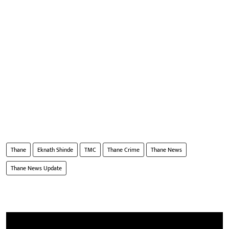
Thane
Eknath Shinde
TMC
Thane Crime
Thane News
Thane News Update