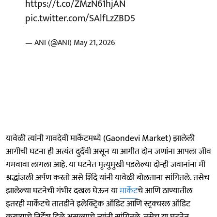
https://t.co/ZMzN61hjAN
pic.twitter.com/SAlfLzZBD5
— ANI (@ANI)
May 21, 2026
यावेळी त्यांनी गावदेवी मार्केटमध्ये (Gaondevi Market) झालेली
आगीची घटना ही अत्यंत दुर्दैवी असून या आगीत दोन जणांना आपला जीव
गमवावा लागला आहे. या घटनेत मृत्युमुखी पडलेल्या दोन्ही जवानांना मी
श्रद्धांजली अर्पण करतो असे शिंदे यांनी यावेळी बोलताना सांगितले. तसेच
झालेल्या घटनेची गंभीर दखल घेऊन या
मार्केट
चे आणि ठाण्यातील
इतरही मार्केटचे तातडीने इलेक्ट्रिक ऑडिट आणि स्ट्रक्चरल ऑडिट
करण्याचे निर्देश दिले असल्याचे त्यांनी सांगितले. तसेच या घटनेत