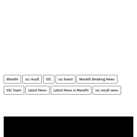
Marathi
ssc result
SSC
ssc board
Marathi Breaking News
SSC Exam
Latest News
Latest News in Marathi
ssc result news