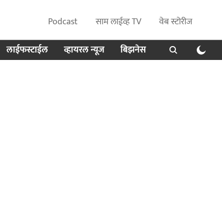
Podcast
साम लाईव्ह TV
वेब स्टोरीज
लाईफस्टाईल
व्हायरल न्यूज
बिझनेस