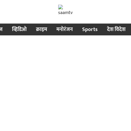
ीज
व्हिडिओ
क्राइम
मनोरंजन
Sports
देश विदेश