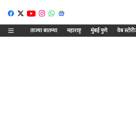
ताज्या बातम्या
महाराष्ट्र
मुंबई पुणे
वेब स्टोर