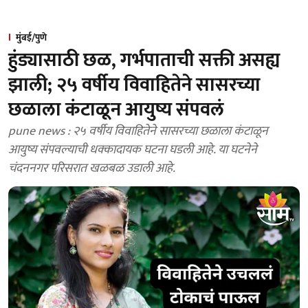
मुंबई/पुणे
हुंड्यासाठी छळ, गर्भपाताची सक्ती असह्य
झाली; २५ वर्षीय विवाहितेने सासरच्या
छळाला कंटाळून आयुष्य संपवलं
pune news : २५ वर्षीय विवाहितेने सासरच्या छळाला कंटाळून
आयुष्य संपवल्याची धक्कादायक घटना घडली आहे. या घटनेने
चंदननगर परिसरात खळबळ उडाली आहे.