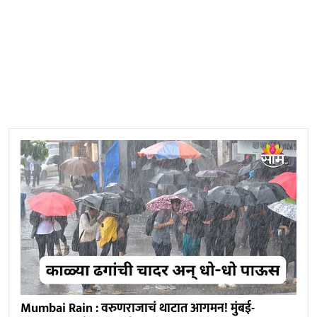
Mumbai Rain : वरुणराजाचं थाटात आगमन! मुंबई-