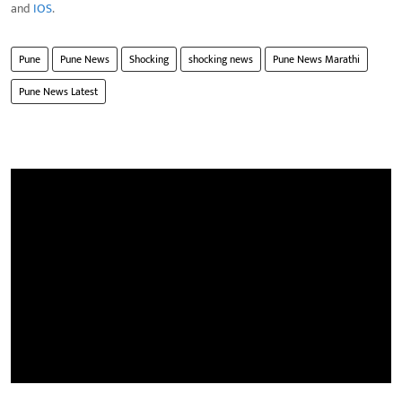
and
IOS
.
Pune
Pune News
Shocking
shocking news
Pune News Marathi
Pune News Latest