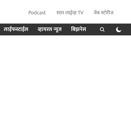
Podcast
साम लाईव्ह TV
वेब स्टोरीज
लाईफस्टाईल
व्हायरल न्यूज
बिझनेस