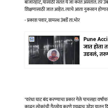
बाजारहाट, यासाठी सतत ये जा करत असतात. तर उंबर
शिक्षणासाठी जात आहेत. त्याचे आता नुकसान होणार आ
- प्रकाश पवार, ग्रामस्थ उंबर्डे ता.भोर
Pune Accide
जात होता त
उडवलं, तरु
"वरंधा घाट बंद करण्याचा प्रकार गेले पाचसहा वर्षां
काढून लोकांची गैरसोय करणे एवढाच उद्देश यातून दि