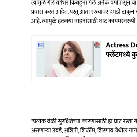
त्यामुळे गेले वर्षभर किंबहुना गेले अनेक वर्षांपासू
प्रवास करत आहेत. परंतू आता रस्त्यावर दगडी टाकून
आहे. त्यामुळे हलक्या वाहनांसाठी घाट कायमस्वरुप
Actress Deat
फ्लॅटमध्ये
"प्रत्येक वेळी सुरक्षितेच्या कारणासाठी हा घाट रस्त
असणाऱ्या उंबर्डे, अशिंपी, शिळींम, शिरगाव येथील 