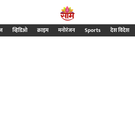
ीज
व्हिडिओ
क्राइम
मनोरंजन
Sports
देश विदेश