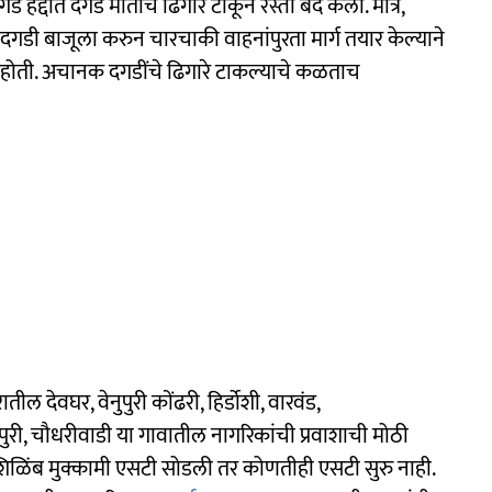
ड हद्दीत दगड मातीचे ढिगारे टाकून रस्ता बंद केला. मात्र,
ी बाजूला करुन चारचाकी वाहनांपुरता मार्ग तयार केल्याने
ुरु होती. अचानक दगडींचे ढिगारे टाकल्याचे कळताच
ील देवघर, वेनुपुरी कोंढरी, हिर्डोशी, वारवंड,
अभेपुरी, चौधरीवाडी या गावातील नागरिकांची प्रवाशाची मोठी
शिळिंब मुक्कामी एसटी सोडली तर कोणतीही एसटी सुरु नाही.