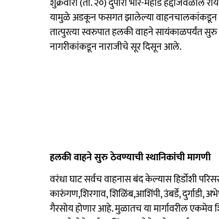
शुक्रवारी (ता. २०) दुपारी भोर-महाड हद्दीजवळील रायग
यामुळे अडकून फसगत झालेल्या वाहनचालकांकडून दगड
तात्पुरत्या स्वरुपात हलकी वाहने सायंकाळपर्यंत स
नागरीकांकडून नाराजीचे सूर दिसून आले.
हलकी वाहने सुरु ठेवण्याची स्थानिकांची मागणी
वरंधा घाट सर्वच वाहनास बंद केल्यास हिर्डोशी परिसरात
कारुंगण,शिरगाव, शिळिंब,आशिंपी, उंबर्डे, दुर्गाडी, 
गैरसोय होणार आहे. मुळातच या मार्गावरील एकमेव 