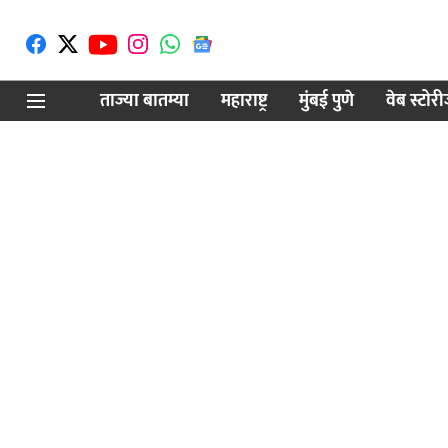
ताज्या बातम्या
महाराष्ट्र
मुंबई पुणे
वेब स्टोर