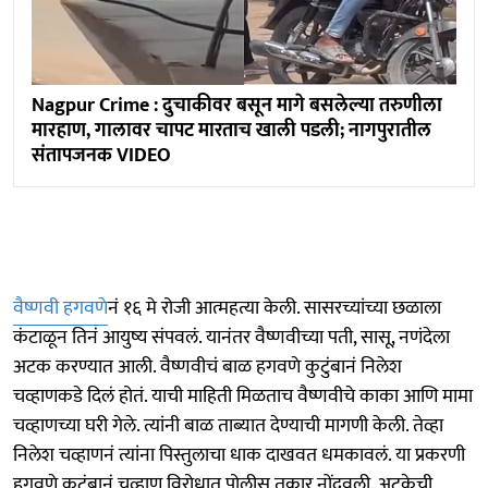
Nagpur Crime : दुचाकीवर बसून मागे बसलेल्या तरुणीला
मारहाण, गालावर चापट मारताच खाली पडली; नागपुरातील
संतापजनक VIDEO
वैष्णवी हगवणे
नं १६ मे रोजी आत्महत्या केली. सासरच्यांच्या छळाला
कंटाळून तिनं आयुष्य संपवलं. यानंतर वैष्णवीच्या पती, सासू, नणंदेला
अटक करण्यात आली. वैष्णवीचं बाळ हगवणे कुटुंबानं निलेश
चव्हाणकडे दिलं होतं. याची माहिती मिळताच वैष्णवीचे काका आणि मामा
चव्हाणच्या घरी गेले. त्यांनी बाळ ताब्यात देण्याची मागणी केली. तेव्हा
निलेश चव्हाणनं त्यांना पिस्तुलाचा धाक दाखवत धमकावलं. या प्रकरणी
हगवणे कुटुंबानं चव्हाण विरोधात पोलीस तक्रार नोंदवली. अटकेची