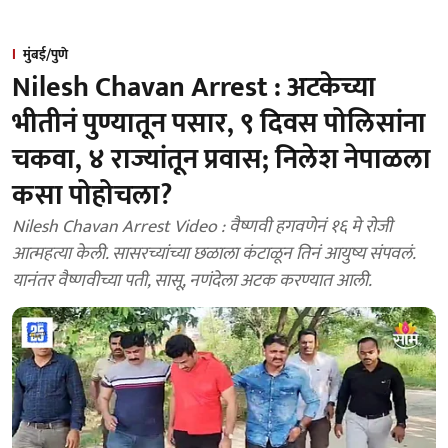
मुंबई/पुणे
Nilesh Chavan Arrest : अटकेच्या
भीतीनं पुण्यातून पसार, ९ दिवस पोलिसांना
चकवा, ४ राज्यांतून प्रवास; निलेश नेपाळला
कसा पोहोचला?
Nilesh Chavan Arrest Video : वैष्णवी हगवणेनं १६ मे रोजी
आत्महत्या केली. सासरच्यांच्या छळाला कंटाळून तिनं आयुष्य संपवलं.
यानंतर वैष्णवीच्या पती, सासू, नणंदेला अटक करण्यात आली.