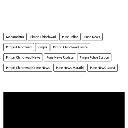
Maharashtra
Pimpri Chinchwad
Pune Police
Pune News
Pimpri-Chinchwad
Pimpri
Pimpri Chinchwad Police
Pimpri Chinchwad News
Pune News Update
Pimpri Police Station
Pimpri Chinchwad Crime News
Pune News Marathi
Pune News Latest