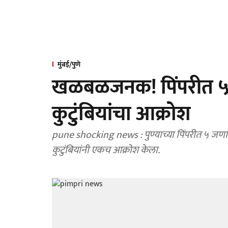
मुंबई/पुणे
खळबळजनक! पिंपरीत ५ जण
कुटुंबियांचा आक्रोश
pune shocking news : पुण्याच्या पिंपरीत ५ जणांच
कुटुंबियांनी एकच आक्रोश केला.