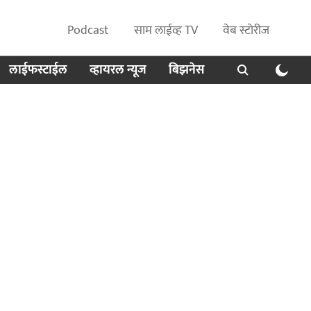
Podcast
साम लाईव्ह TV
वेब स्टोरीज
लाईफस्टाईल
व्हायरल न्यूज
बिझनेस