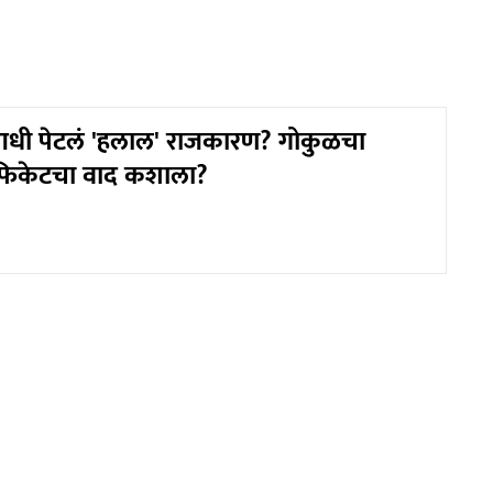
धी पेटलं 'हलाल' राजकारण? गोकुळचा
िफिकेटचा वाद कशाला?