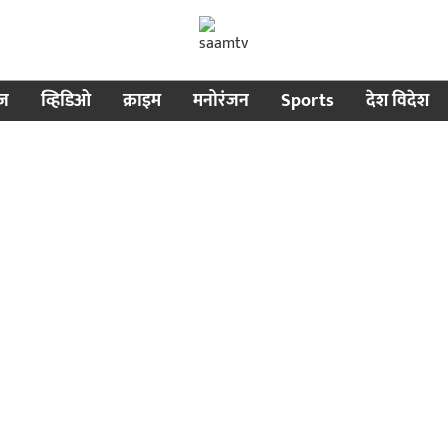
ीज
व्हिडिओ
क्राइम
मनोरंजन
Sports
देश विदेश