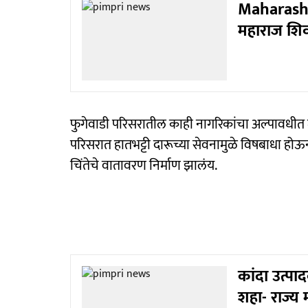
Maharasht
महाराज शि
फुगेवाडी परिसरातील काही नागरिकांचा अल्पावधीत म
परिसरात हातभट्टी दारूच्या सेवनामुळे विषबाधा होऊन म
चिंतेचे वातावरण निर्माण झालंय.
कांदा उत्प
शहा- राज्य 