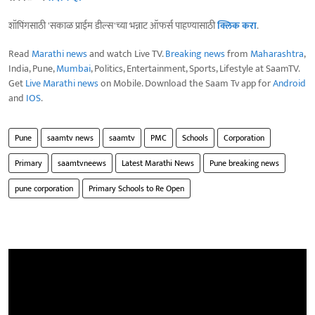
शॉपिंगसाठी 'सकाळ प्राईम डील्स'च्या भन्नाट ऑफर्स पाहण्यासाठी
क्लिक करा
.
Read
Marathi news
and watch Live TV.
Breaking news
from
Maharashtra
,
India, Pune,
Mumbai
, Politics, Entertainment, Sports, Lifestyle at SaamTV.
Get
Live Marathi news
on Mobile. Download the Saam Tv app for
Android
and
IOS
.
Pune
saamtv news
saamtv
PMC
Schools
Corporation
Primary
saamtvneews
Latest Marathi News
Pune breaking news
pune corporation
Primary Schools to Re Open