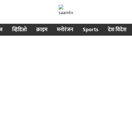
ीज
व्हिडिओ
क्राइम
मनोरंजन
Sports
देश विदेश