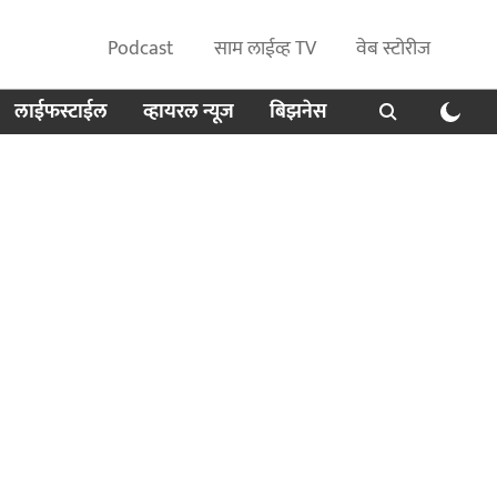
Podcast
साम लाईव्ह TV
वेब स्टोरीज
लाईफस्टाईल
व्हायरल न्यूज
बिझनेस