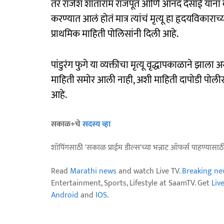
तर राजेश शांताराम राजपूत आणि आनंद देसाई यांना
करण्यात आलं होतं मात्र त्यांचं मृत्यू हा हृदयविकाराच
प्राथमिक माहिती पोलिसांनी दिली आहे.
पांडुरंग फुगे या व्यक्तीचा मृत्यू वृद्धापकाळाने झाल
माहिती समोर आली नाही, अशी माहिती दापोडी पोलीस स
आहे.
सकाळ+चे
सदस्य व्हा
शॉपिंगसाठी 'सकाळ प्राईम डील्स'च्या भन्नाट ऑफर्स पाहण्यासा
Read
Marathi news
and watch Live TV.
Breaking ne
Entertainment, Sports, Lifestyle at SaamTV. Get
Liv
Android
and
IOS
.