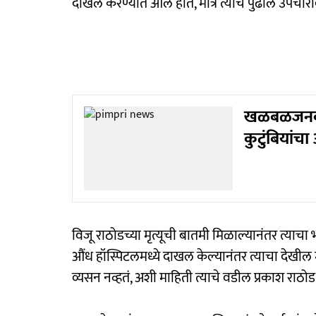
दाखल करण्यात आलं होतं, मात्र त्याच पुढील उपचारादर
खळबळजनक! प
कुटुंबियांच
विजू राठोडच्या मृत्यूची बातमी मिळाल्यानंतर त्याच
औंध हॉस्पिटलमध्ये दाखल केल्यानंतर त्याचा देखील म
व्यसन नव्हतं, अशी माहिती त्याचे वडील प्रकाश राठोड