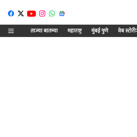
ताज्या बातम्या
महाराष्ट्र
मुंबई पुणे
वेब स्टोर