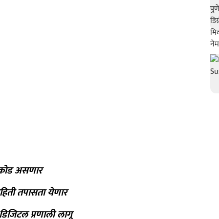
QR कोड असणार
ाहिती तपासता येणार
जिटल प्रणाली लागू