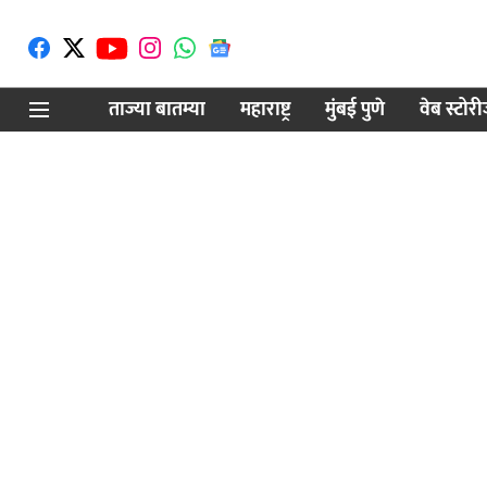
ताज्या बातम्या
महाराष्ट्र
मुंबई पुणे
वेब स्टोर