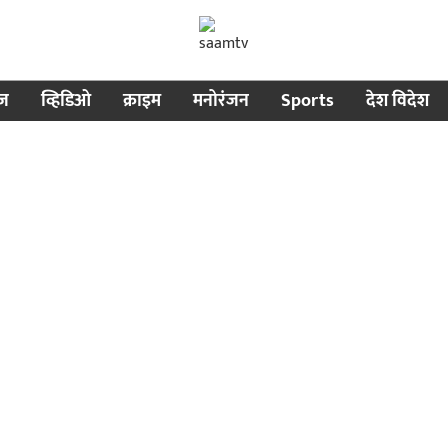
ीज
व्हिडिओ
क्राइम
मनोरंजन
Sports
देश विदेश