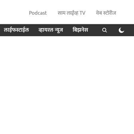
Podcast
साम लाईव्ह TV
वेब स्टोरीज
लाईफस्टाईल
व्हायरल न्यूज
बिझनेस