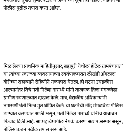
मंगळवारी दुपारी सुमारे २.३० वाजण्याच्या सुमारास घडली. याप्रकरणी
पोलीस पुढील तपास करत आहेत.
मिळालेल्या प्राथमिक माहितीनुसार, ब्रह्मपुरी येथील ‘हॉटेल ग्रामपंचायत’
या त्यांच्या स्वतःच्या व्यवसायाच्या स्वयंपाकघरात लोखंडी अँगलला
दोरीच्या सहाय्याने रोहिणीने गळफास घेतला. ही घटना उघडकीस
आल्यानंतर तिचे पती निलेश पाराध्ये यांनी तात्काळ तिला मंगळवेढा
ग्रामीण रुग्णालयात दाखल केले. मात्र, वैद्यकीय अधिकाऱ्यांनी
तपासणीअंती तिला मृत घोषित केले. या घटनेची नोंद मंगळवेढा पोलिस
ठाण्यात करण्यात आली असून, पती निलेश पाराध्ये यांनीच याबाबत
फिर्याद दिली आहे. आत्महत्येमागील नेमके कारण अद्याप अस्पष्ट असून,
पोलिसांकडून पुढील तपास सुरू आहे.