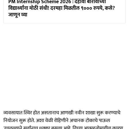
PM Internship Scheme 2026 : दहावी बारावीच्या
विद्यार्थ्यांना मोठी संधी! दरमहा मिळतील ९००० रुपये, कसे?
जाणून घ्या
व्यवसायात स्थिर होत असतानाच आणखी नवीन शाखा सुरू करण्याचे
नियोजन सुरू होते. अशा वेळी रोहिणीने अचानक टोकाचे पाऊल
उचलल्याने सर्वांनाच धक्का बसला आहे. तिच्या आत्महत्येमागील कारण