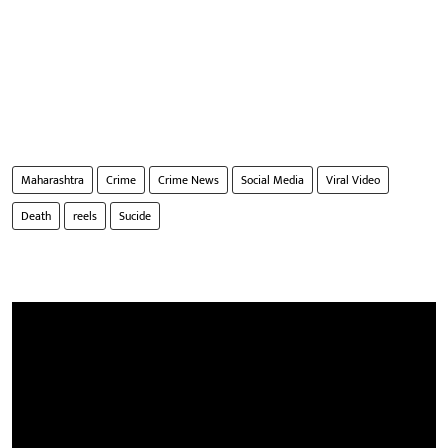
Maharashtra
Crime
Crime News
Social Media
Viral Video
Death
reels
Sucide