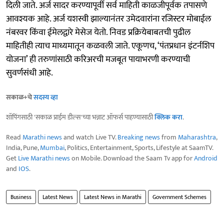
दिली जाते. अर्ज सादर करण्यापूर्वी सर्व माहिती काळजीपूर्वक तपासणे
आवश्यक आहे. अर्ज यशस्वी झाल्यानंतर उमेदवारांना रजिस्टर मोबाईल
नंबरवर किंवा ईमेलद्वारे मेसेज येतो. निवड प्रक्रियेबाबतची पुढील
माहितीही त्याच माध्यमातून कळवली जाते. एकूणच, ‘पंतप्रधान इंटर्नशिप
योजना’ ही तरुणांसाठी करिअरची मजबूत पायाभरणी करण्याची
सुवर्णसंधी आहे.
सकाळ+चे
सदस्य व्हा
शॉपिंगसाठी 'सकाळ प्राईम डील्स'च्या भन्नाट ऑफर्स पाहण्यासाठी
क्लिक करा
.
Read
Marathi news
and watch Live TV.
Breaking news
from
Maharashtra
,
India, Pune,
Mumbai
, Politics, Entertainment, Sports, Lifestyle at SaamTV.
Get
Live Marathi news
on Mobile. Download the Saam Tv app for
Android
and
IOS
.
Business
Latest News
Latest News in Marathi
Government Schemes