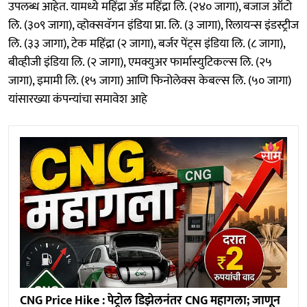
उपलब्ध आहेत. यामध्ये महिंद्रा अँड महिंद्रा लि. (२४० जागा), बजाज ऑटो
लि. (३०९ जागा), व्होक्सवॅगन इंडिया प्रा. लि. (३ जागा), रिलायन्स इंडस्ट्रीज
लि. (३३ जागा), टेक महिंद्रा (२ जागा), बर्जर पेंट्स इंडिया लि. (८ जागा),
बीव्हीजी इंडिया लि. (२ जागा), एमक्युअर फार्मास्युटिकल्स लि. (२५
जागा), इमामी लि. (१५ जागा) आणि फिनोलेक्स केबल्स लि. (५० जागा)
यांसारख्या कंपन्यांचा समावेश आहे
CNG Price Hike : पेट्रोल डिझेलनंतर CNG महागला; जाणून