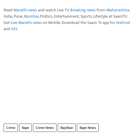
Read
Marathi news
and watch Live TV.
Breaking news
from
Maharashtra
,
India, Pune,
Mumbai
, Politics, Entertainment, Sports, Lifestyle at SaamTV.
Get
Live Marathi news
on Mobile. Download the Saam Tv app for
Android
and
IOS
.
Crime
Rape
Crime News
Rajsthan
Rape News