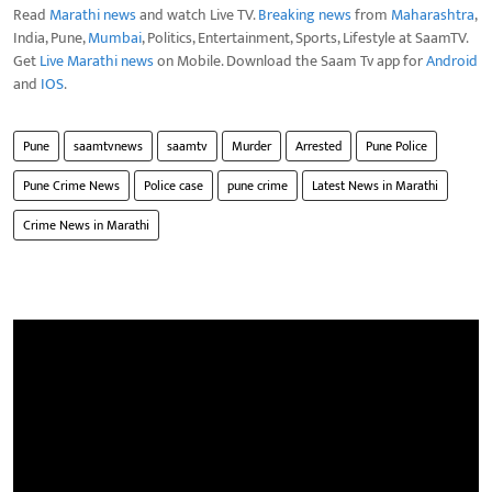
Read
Marathi news
and watch Live TV.
Breaking news
from
Maharashtra
,
India, Pune,
Mumbai
, Politics, Entertainment, Sports, Lifestyle at SaamTV.
Get
Live Marathi news
on Mobile. Download the Saam Tv app for
Android
and
IOS
.
Pune
saamtvnews
saamtv
Murder
Arrested
Pune Police
Pune Crime News
Police case
pune crime
Latest News in Marathi
Crime News in Marathi