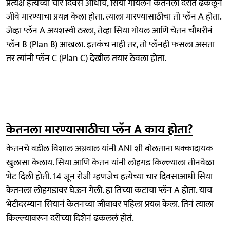
प्रत्यक्ष हत्येच्या चार दिवस आधीच, सिया गोयलनं केतनला दरीत ढकलून
जीवे मारण्याचा प्रयत्न केला होता. त्याला मारण्यासाठीचा तो प्लॅन A होता.
जेव्हा प्लॅन A अयशस्वी ठरला, तेव्हा सिया गोयल आणि चेतन चौधरीनं
प्लॅन B (Plan B) आखला. इतकंच नाही तर, तो प्लॅनही फसला असता
तर त्यांनी प्लॅन C (Plan C) देखील तयार ठेवला होता.
केतनला मारण्यासाठीचा प्लॅन A काय होता?
केतनचे वडील विशाल अग्रवाल यांनी ANI शी बोलताना धक्कादायक
खुलासा केलाय. सिया आणि केतन यांनी लोहगड किल्ल्याला तीनवेळा
भेट दिली होती. 14 जून रोजी म्हणजेच हत्येच्या चार दिवसाआधी सिया
केतनला लोहगडावर घेऊन गेली. हा तिच्या कटाचा प्लॅन A होता. याच
भेटीदरम्यान सियानं केतनच्या जीवावर पहिला प्रयत्न केला. तिनं त्याला
किल्ल्यावरून दरीच्या दिशेनं ढकललं होतं.