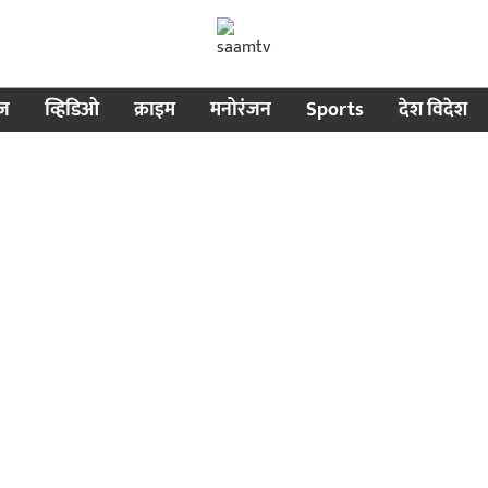
ीज
व्हिडिओ
क्राइम
मनोरंजन
Sports
देश विदेश