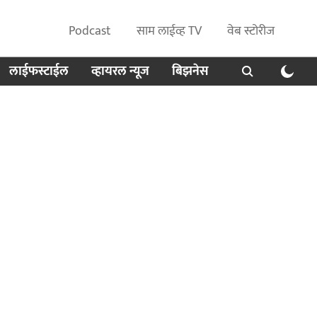
Podcast
साम लाईव्ह TV
वेब स्टोरीज
लाईफस्टाईल
व्हायरल न्यूज
बिझनेस