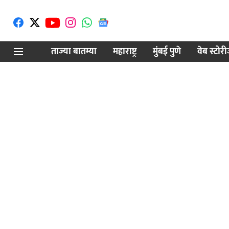
ताज्या बातम्या
महाराष्ट्र
मुंबई पुणे
वेब स्टोर