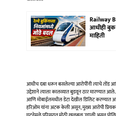
Railway Boo
आधीही बुक 
माहिती
आधीच दबा धरून बसलेल्या आरोपींनी त्याचे तोंड आणि न
उद्देशाने त्याला कालव्यात बुडवून ठार मारण्यात आ
आणि मोबाईलमधील डेटा देखील डिलिट करण्यात आला
हरिओम यांना अटक केली असून, मुख्य आरोपी प्रिय
घटनेमुळे परिसरात मोठी खळबळ उडाली असून पोलिस