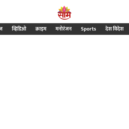
ीज
व्हिडिओ
क्राइम
मनोरंजन
Sports
देश विदेश