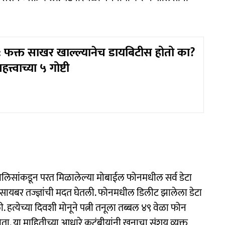
 फक्त साखर खाल्ल्यानेच डायबिटीस होतो का?
त्त्वाच्या ५ गोष्टी
ोता. पोलिसांकडून परत मिळालेल्या मोबाईल फोनमधील सर्व डेटा
ंनी सायबर तज्ज्ञांची मदत घेतली. फोनमधील डिलीट झालेला डेटा
हत्येच्या दिवशी मोनूने पत्नी तनूला तब्बल ४९ वेळा फोन
 या माहितीच्या आधारे कुटुंबीयांनी खुनाचा संशय व्यक्त