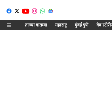
ताज्या बातम्या
महाराष्ट्र
मुंबई पुणे
वेब स्टोर