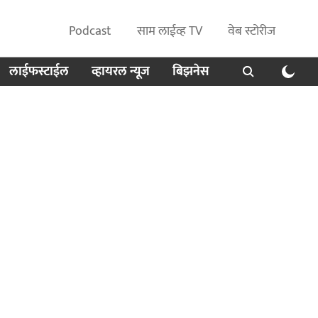
Podcast
साम लाईव्ह TV
वेब स्टोरीज
लाईफस्टाईल
व्हायरल न्यूज
बिझनेस