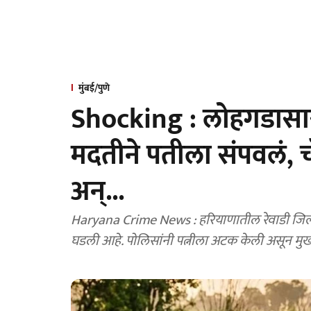
मुंबई/पुणे
Shocking : लोहगडासारखं
मदतीने पतीला संपवलं, च
अन्...
Haryana Crime News : हरियाणातील रेवाडी जिल्ह्यात पत्नीने प्रियकराच्या मदतीने पतीची हत्या केल्याची घटना
घडली आहे. पोलिसांनी पत्नीला अटक केली असून मुख्