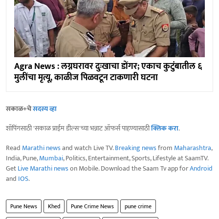
Agra News : लग्नघरावर दुःखाचा डोंगर; एकाच कुटुंबातील ६
मुलींचा मृत्यू, काळीज पिळवटून टाकणारी घटना
सकाळ+चे
सदस्य व्हा
शॉपिंगसाठी 'सकाळ प्राईम डील्स'च्या भन्नाट ऑफर्स पाहण्यासाठी
क्लिक करा
.
Read
Marathi news
and watch Live TV.
Breaking news
from
Maharashtra
,
India, Pune,
Mumbai
, Politics, Entertainment, Sports, Lifestyle at SaamTV.
Get
Live Marathi news
on Mobile. Download the Saam Tv app for
Android
and
IOS
.
Pune News
Khed
Pune Crime News
pune crime