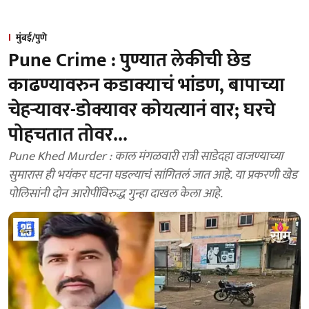
मुंबई/पुणे
Pune Crime : पुण्यात लेकीची छेड
काढण्यावरुन कडाक्याचं भांडण, बापाच्या
चेहऱ्यावर-डोक्यावर कोयत्यानं वार; घरचे
पोहचतात तोवर...
Pune Khed Murder : काल मंगळवारी रात्री साडेदहा वाजण्याच्या
सुमारास ही भयंकर घटना घडल्याचं सांगितलं जात आहे. या प्रकरणी खेड
पोलिसांनी दोन आरोपींविरुद्ध गुन्हा दाखल केला आहे.