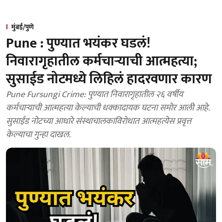
मुंबई/पुणे
Pune : पुण्यात भयंकर घडलं!
निवारागृहातील कर्मचाऱ्याची आत्महत्या;
सुसाईड नोटमध्ये लिहिलं हादरवणार कारण
Pune Fursungi Crime: पुण्यात निवारागृहातील २६ वर्षीय
कर्मचाऱ्याची आत्महत्या केल्याची धक्कादायक घटना समोर आली आहे.
सुसाईड नोटच्या आधारे संस्थाचालकाविरोधात आत्महत्येस प्रवृत्त
केल्याचा गुन्हा दाखल.