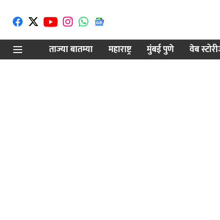
ताज्या बातम्या
महाराष्ट्र
मुंबई पुणे
वेब स्टोर