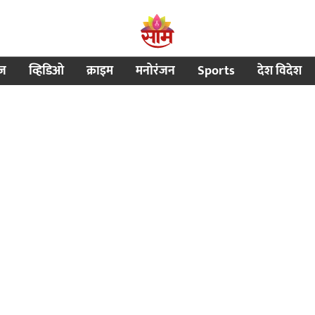
ीज
व्हिडिओ
क्राइम
मनोरंजन
Sports
देश विदेश