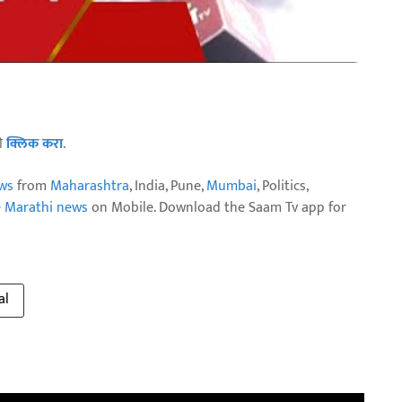
ठी
क्लिक करा
.
ws
from
Maharashtra
, India, Pune,
Mumbai
, Politics,
e Marathi news
on Mobile. Download the Saam Tv app for
al