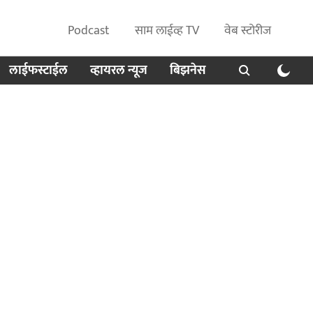
Podcast
साम लाईव्ह TV
वेब स्टोरीज
लाईफस्टाईल
व्हायरल न्यूज
बिझनेस