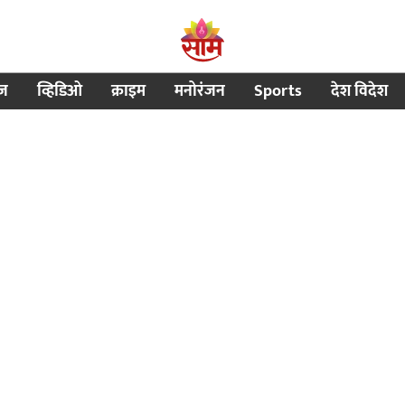
ीज
व्हिडिओ
क्राइम
मनोरंजन
Sports
देश विदेश