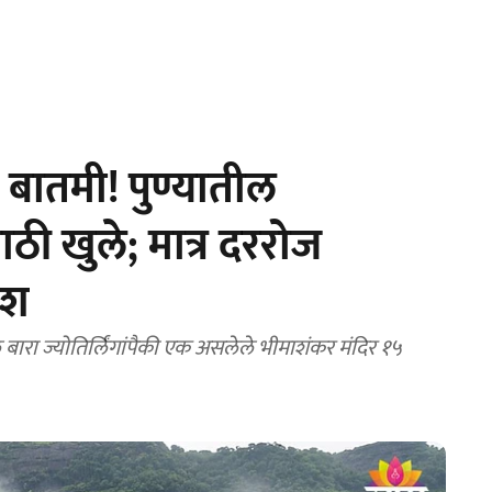
 बातमी! पुण्यातील
ठी खुले; मात्र दररोज
ेश
रा ज्योतिर्लिंगांपैकी एक असलेले भीमाशंकर मंदिर १५