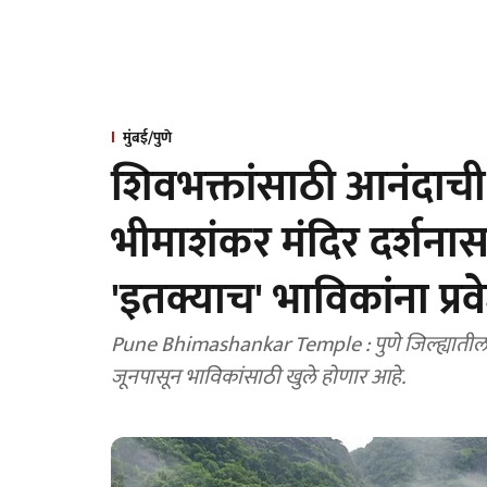
मुंबई/पुणे
शिवभक्तांसाठी आनंदाची
भीमाशंकर मंदिर दर्शनासा
'इतक्याच' भाविकांना प्रव
Pune Bhimashankar Temple : पुणे जिल्ह्यातील बा
जूनपासून भाविकांसाठी खुले होणार आहे.