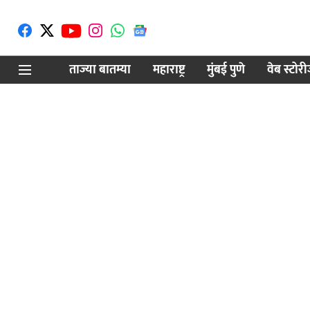
ताज्या बातम्या
महाराष्ट्र
मुंबई पुणे
वेब स्टोर