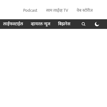
Podcast
साम लाईव्ह TV
वेब स्टोरीज
लाईफस्टाईल
व्हायरल न्यूज
बिझनेस