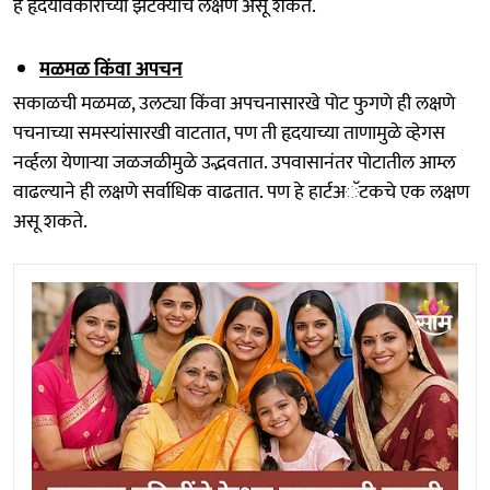
हे हृदयविकाराच्या झटक्याचे लक्षण असू शकते.
मळमळ किंवा अपचन
सकाळची मळमळ, उलट्या किंवा अपचनासारखे पोट फुगणे ही लक्षणे
पचनाच्या समस्यांसारखी वाटतात, पण ती हृदयाच्या ताणामुळे व्हेगस
नर्व्हला येणाऱ्या जळजळीमुळे उद्भवतात. उपवासानंतर पोटातील आम्ल
वाढल्याने ही लक्षणे सर्वाधिक वाढतात. पण हे हार्टअॅटकचे एक लक्षण
असू शकते.