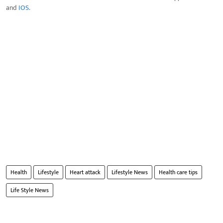
and
IOS
.
Health
Lifestyle
Heart attack
Lifestyle News
Health care tips
Life Style News