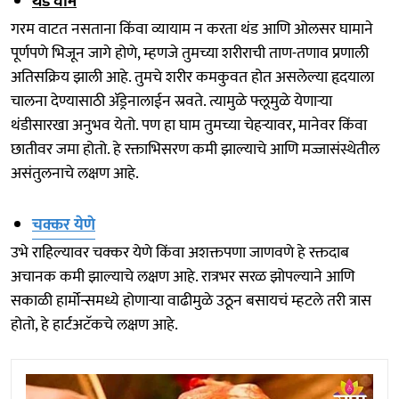
थंड घाम
गरम वाटत नसताना किंवा व्यायाम न करता थंड आणि ओलसर घामाने
पूर्णपणे भिजून जागे होणे, म्हणजे तुमच्या शरीराची ताण-तणाव प्रणाली
अतिसक्रिय झाली आहे. तुमचे शरीर कमकुवत होत असलेल्या हृदयाला
चालना देण्यासाठी ॲड्रेनालाईन स्रवते. त्यामुळे फ्लूमुळे येणाऱ्या
थंडीसारखा अनुभव येतो. पण हा घाम तुमच्या चेहऱ्यावर, मानेवर किंवा
छातीवर जमा होतो. हे रक्ताभिसरण कमी झाल्याचे आणि मज्जासंस्थेतील
असंतुलनाचे लक्षण आहे.
चक्कर येणे
उभे राहिल्यावर चक्कर येणे किंवा अशक्तपणा जाणवणे हे रक्तदाब
अचानक कमी झाल्याचे लक्षण आहे. रात्रभर सरळ झोपल्याने आणि
सकाळी हार्मोन्समध्ये होणाऱ्या वाढीमुळे उठून बसायचं म्हटले तरी त्रास
होतो, हे हार्टअटॅकचे लक्षण आहे.