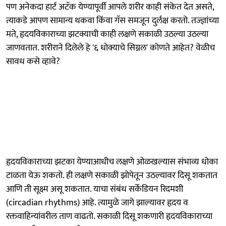
पण अनेकदा हार्ट अटॅक येण्यापूर्वी आपले शरीर काही संकेत देत असते,
त्याकडे आपण सामान्य थकवा किंवा गॅस समजून दुर्लक्ष करतो. तज्ज्ञांच्या
मते, हृदयविकाराच्या झटक्याची काही लक्षणे सकाळी उठल्या उठल्या
जाणवतात. शरीराने दिलेले हे '६ धोक्याचे सिग्नल' कोणते आहेत? वेळीच
सावध कसे व्हावे?
हृदयविकाराच्या झटका येण्याआधीच लक्षणे ओळखल्यास संभाव्य धोका
टाळता येऊ शकतो. ही लक्षणे सकाळी झोपेतून उठल्यावर दिसू शकतात
आणि ती सूक्ष्म असू शकतात. याचा संबंध सर्केडियन रिदमशी
(circadian rhythms) आहे. त्यामुळे जागे झाल्यावर हृदय व
रक्तवाहिन्यांवरील ताण वाढतो. सकाळी दिसू शकणारी हृदयविकाराच्या