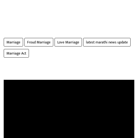
Marriage
Froud Marriage
Love Marriage
latest marathi news update
Marriage Act