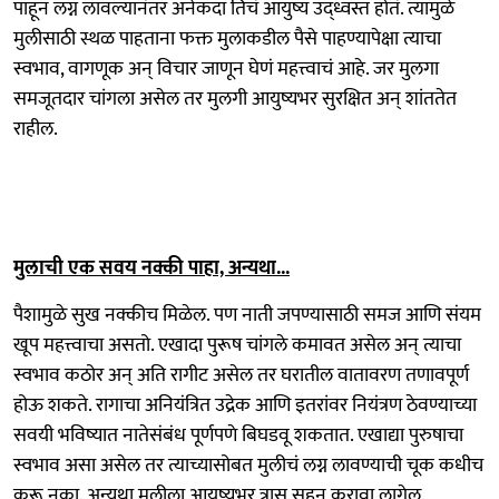
पाहून लग्न लावल्यानंतर अनेकदा तिचं आयुष्य उद्ध्वस्त होतं. त्यामुळे
मुलीसाठी स्थळ पाहताना फक्त मुलाकडील पैसे पाहण्यापेक्षा त्याचा
स्वभाव, वागणूक अन् विचार जाणून घेणं महत्त्वाचं आहे. जर मुलगा
समजूतदार चांगला असेल तर मुलगी आयुष्यभर सुरक्षित अन् शांततेत
राहील.
मुलाची एक सवय नक्की पाहा, अन्यथा...
पैशामुळे सुख नक्कीच मिळेल. पण नाती जपण्यासाठी समज आणि संयम
खूप महत्त्वाचा असतो. एखादा पुरूष चांगले कमावत असेल अन् त्याचा
स्वभाव कठोर अन् अति रागीट असेल तर घरातील वातावरण तणावपूर्ण
होऊ शकते. रागाचा अनियंत्रित उद्रेक आणि इतरांवर नियंत्रण ठेवण्याच्या
सवयी भविष्यात नातेसंबंध पूर्णपणे बिघडवू शकतात. एखाद्या पुरुषाचा
स्वभाव असा असेल तर त्याच्यासोबत मुलीचं लग्न लावण्याची चूक कधीच
करू नका. अन्यथा मुलीला आयुष्यभर त्रास सहन करावा लागेल.