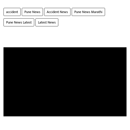
accident
Pune News
Accident News
Pune News Marathi
Pune News Latest
Latest News