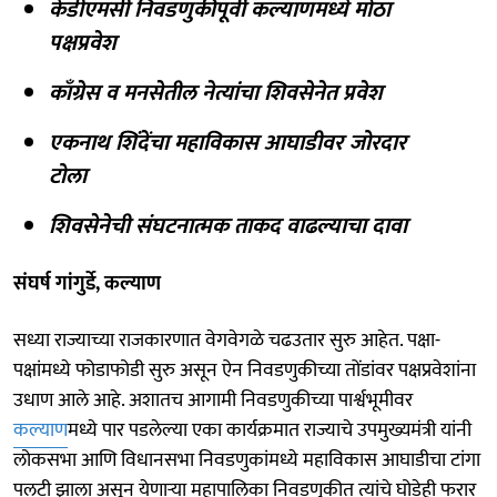
केडीएमसी निवडणुकीपूर्वी कल्याणमध्ये मोठा
पक्षप्रवेश
काँग्रेस व मनसेतील नेत्यांचा शिवसेनेत प्रवेश
एकनाथ शिंदेंचा महाविकास आघाडीवर जोरदार
टोला
शिवसेनेची संघटनात्मक ताकद वाढल्याचा दावा
संघर्ष गांगुर्डे, कल्याण
सध्या राज्याच्या राजकारणात वेगवेगळे चढउतार सुरु आहेत. पक्षा-
पक्षांमध्ये फोडाफोडी सुरु असून ऐन निवडणुकीच्या तोंडांवर पक्षप्रवेशांना
उधाण आले आहे. अशातच आगामी निवडणुकीच्या पार्श्वभूमीवर
कल्याण
मध्ये पार पडलेल्या एका कार्यक्रमात राज्याचे उपमुख्यमंत्री यांनी
लोकसभा आणि विधानसभा निवडणुकांमध्ये महाविकास आघाडीचा टांगा
पलटी झाला असून येणाऱ्या महापालिका निवडणुकीत त्यांचे घोडेही फरार