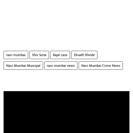
navi mumbai
Shiv Sena
Rape case
Eknath Shinde
Navi Mumbai Muncipal
navi mumbai news
Navi Mumbai Crime News