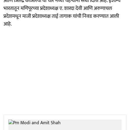
आणि जितेंद्र कांजरिया या चार नव्या चेहऱ्यांना संधी दिली आहे. ईशान्य
भारतातून मणिपूरच्या प्रदेशाध्यक्ष ए. शारदा देवी आणि अरुणाचल
प्रदेशमधून माजी प्रदेशाध्यक्ष ताई तागाक यांची निवड करण्यात आली
आहे.