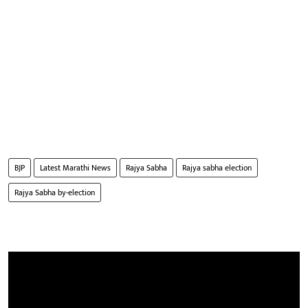
BJP
Latest Marathi News
Rajya Sabha
Rajya sabha election
Rajya Sabha by-election