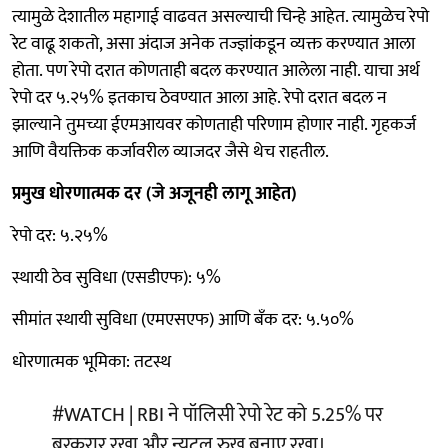
त्यामुळे देशातील महागाई वाढवत असल्याची चिन्हे आहेत. त्यामुळेच रेपो
रेट वाढू शकतो, असा अंदाज अनेक तज्ज्ञांकडून व्यक्त करण्यात आला
होता. पण रेपो दरात कोणताही बदल करण्यात आलेला नाही. याचा अर्थ
रेपो दर ५.२५% इतकाच ठेवण्यात आला आहे. रेपो दरात बदल न
झाल्याने तुमच्या ईएमआयवर कोणताही परिणाम होणार नाही. गृहकर्ज
आणि वैयक्तिक कर्जावरील व्याजदर जैसे थेच राहतील.
प्रमुख धोरणात्मक दर (जे अजूनही लागू आहेत)
रेपो दर: ५.२५%
स्थायी ठेव सुविधा (एसडीएफ): ५%
सीमांत स्थायी सुविधा (एमएसएफ) आणि बँक दर: ५.५०%
धोरणात्मक भूमिका: तटस्थ
#WATCH
| RBI ने पॉलिसी रेपो रेट को 5.25% पर
बरकरार रखा और न्यूट्रल रुख बनाए रखा।