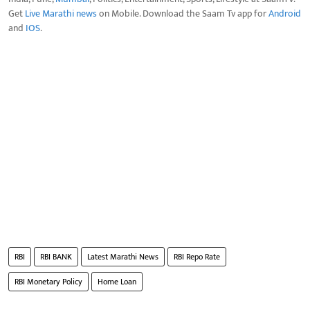
Get
Live Marathi news
on Mobile. Download the Saam Tv app for
Android
and
IOS
.
RBI
RBI BANK
Latest Marathi News
RBI Repo Rate
RBI Monetary Policy
Home Loan