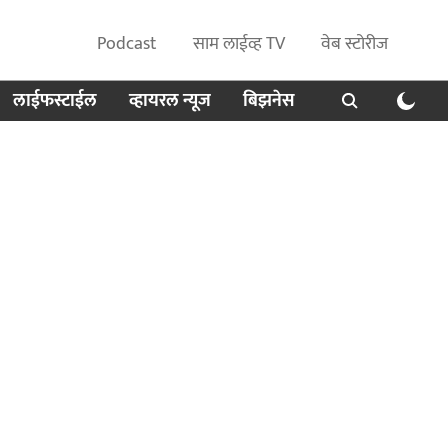
Podcast
साम लाईव्ह TV
वेब स्टोरीज
लाईफस्टाईल
व्हायरल न्यूज
बिझनेस