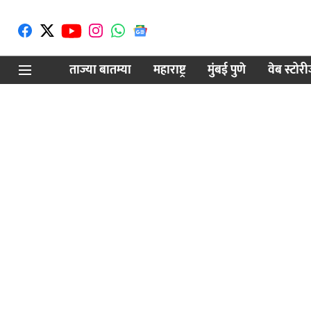
ताज्या बातम्या
महाराष्ट्र
मुंबई पुणे
वेब स्टोर