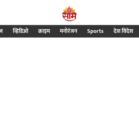
ीज
व्हिडिओ
क्राइम
मनोरंजन
Sports
देश विदेश