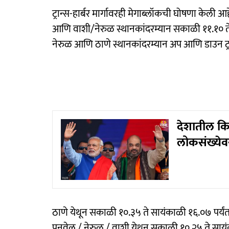
ट्रान्स-हार्बर मार्गावरही मेगाब्लॉकची घोषणा केली आ
आणि वाशी/नेरुळ स्थानकांदरम्यान सकाळी ११.१० ते 
नेरुळ आणि ठाणे स्थानकांदरम्यान अप आणि डाउन ट्र
देशातील कित
लोकसंख्येव
ठाणे येथून सकाळी १०.३५ ते सायंकाळी १६.०७ पर्यं
पनवेल / नेरुळ / वाशी येथून सकाळी १०.२५ ते सायंक