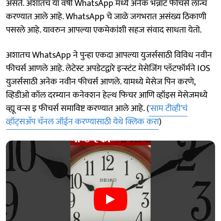
असते. अशातच या वर्षी WhatsApp मध्ये अनेक भन्नाट फीचर्स लॉन्च
करण्यात आले आहे. WhatsApp चे जाळे जगभरात असंख्य ठिकाणी
पसरले आहे. यावरुन आपल्या एकमेकांशी सहज संवाद साधता येतो.
अशातच WhatsApp ने पुन्हा एकदा आपल्या युजर्ससाठी विविध नवीन
फीचर्स आणले आहे. लेटेस्ट अपडेटद्वारे इन्स्टंट मेसेजिंग प्लॅटफॉर्मने IOS
युजर्ससाठी अनेक नवीन फीचर्स आणले. यामध्ये मेसेज पिन करणे,
व्हिडीओ कॉल दरम्यान कनेक्शन हेल्थ फिचर आणि व्हॉइस मेसेजमध्ये
व्ह्यू वन्स इ फीचर्स समाविष्ट करण्यात आले आहे. (
'साम टीव्ही'चं
व्हॉट्सअ‍ॅप चॅनल जॉईन करण्यासाठी येथे क्लिक करा
)