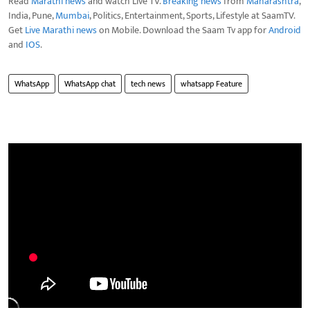
Read
Marathi news
and watch Live TV.
Breaking news
from
Maharashtra
,
India, Pune,
Mumbai
, Politics, Entertainment, Sports, Lifestyle at SaamTV.
Get
Live Marathi news
on Mobile. Download the Saam Tv app for
Android
and
IOS
.
WhatsApp
WhatsApp chat
tech news
whatsapp Feature